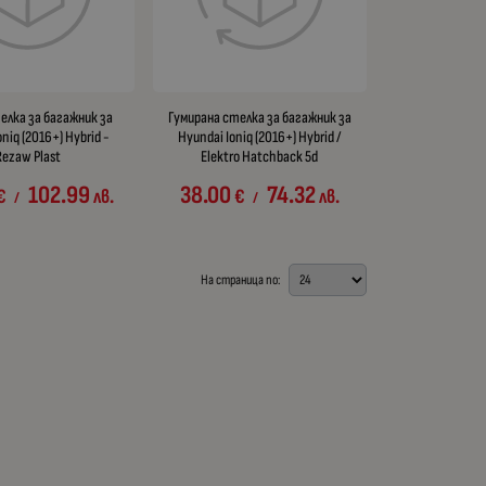
елка за багажник за
Гумирана стелка за багажник за
oniq (2016+) Hybrid -
Hyundai Ioniq (2016+) Hybrid /
Rezaw Plast
Elektro Hatchback 5d
102.99
38.00
74.32
€
лв.
€
лв.
/
/
На страница по: