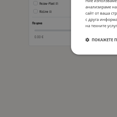
Ние използваме
Rezaw-Plast
(2)
анализираме на
RizLine
(1)
сайт от ваша ст
с друга информа
По цена
на техните услуг
0.00 €
0.00 €
ПОКАЖЕТЕ 