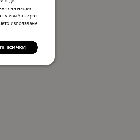
е и да
нето на нашия
 да я комбинират
ашето използване
ТЕ ВСИЧКИ