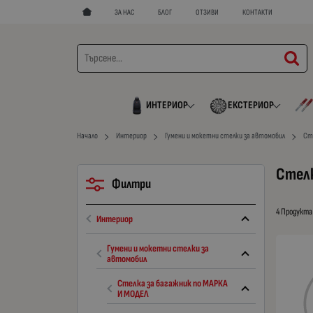
ЗА НАС
БЛОГ
ОТЗИВИ
КОНТАКТИ
ИНТЕРИОР
ЕКСТЕРИОР
Начало
Интериор
Гумени и мокетни стелки за автомобил
Ст
Стелк
Филтри
4 Продукта
Интериор
Гумени и мокетни стелки за
автомобил
Стелка за багажник по МАРКА
И МОДЕЛ