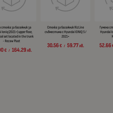
а стелка за багажник за
Стелка за багажник RizLine
Гумена ст
 Ioniq (2021+) upper floor,
съвместимa с Hyundai IONIQ 5 /
Hyundai I
ool set located in the trunk
2021+
- Rezaw Plast
30.56
59.77
52.66
€
лв.
/
00
164.29
€
лв.
/