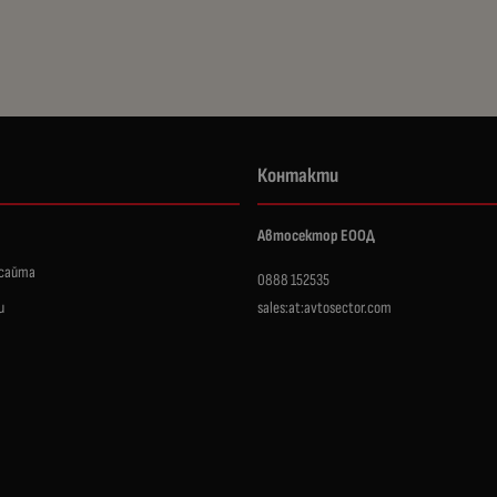
Контакти
Автосектор ЕООД
 сайта
0888 152535
и
sales:at:avtosector.com