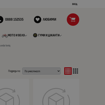
ВХОД
0888 152535
ЛЮБИМИ
МОТО И ВЕЛО
ГУМИ И ДЖАНТИ
undai Ioniq
Подреди по: