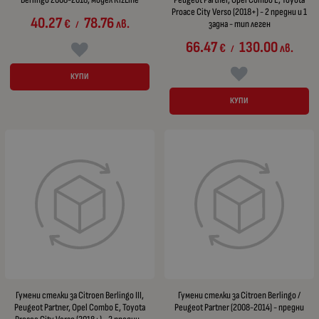
Proace City Verso (2018+) - 2 предни и 1
40.27
78.76
€
лв.
задна - тип леген
/
66.47
130.00
€
лв.
/
КУПИ
КУПИ
Гумени стелки за Citroen Berlingo III,
Гумени стелки за Citroen Berlingo /
Peugeot Partner, Opel Combo E, Toyota
Peugeot Partner (2008-2014) - предни