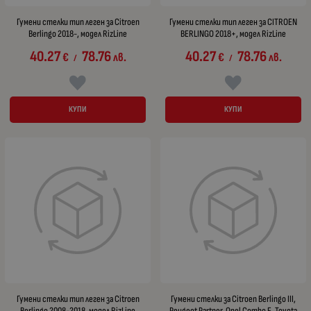
Гумени стелки тип леген за Citroen
Гумени стелки тип леген за CITROEN
Berlingo 2018-, модел RizLine
BERLINGO 2018+, модел RizLine
40.27
78.76
40.27
78.76
€
лв.
€
лв.
/
/
КУПИ
КУПИ
Гумени стелки тип леген за Citroen
Гумени стелки за Citroen Berlingo III,
Berlingo 2008-2018, модел RizLine
Peugeot Partner, Opel Combo E, Toyota