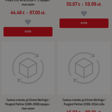
Proace City Verso (2018+) - 2 предни -
30.67
59.99
€
лв.
тип леген
/
44.48
87.00
€
лв.
/
КУПИ
КУПИ
Гумени стелки за Citroen Berlingo /
Гумени стелки за Citroen Berlingo /
Peugeot Partner (1999-2008) предни -
Peugeot Partner (2008-2014) сиви
тип леген