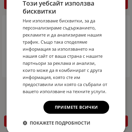
Този уебсайт използва
КУПИ
КУПИ
бисквитки
Ние използваме бисквитки, за да
персонализираме съдържанието,
рекламите и да анализираме нашия
трафик. Също така споделяме
информация за използването на
нашия сайт от ваша страна с нашите
партньори за реклама и анализи,
които може да я комбинират с друга
информация, която сте им
предоставили или която са събрали от
Гумени стелки за Citroen Berlingo
Гумени стелки за Citroen Berlingo /
(2008-2014)
Peugeot Partner (1999-2008)
вашето използване на техните услуги.
31.70
62.00
35.79
70.00
€
лв.
€
лв.
/
/
ПРИЕМЕТЕ ВСИЧКИ
КУПИ
КУПИ
ПОКАЖЕТЕ ПОДРОБНОСТИ