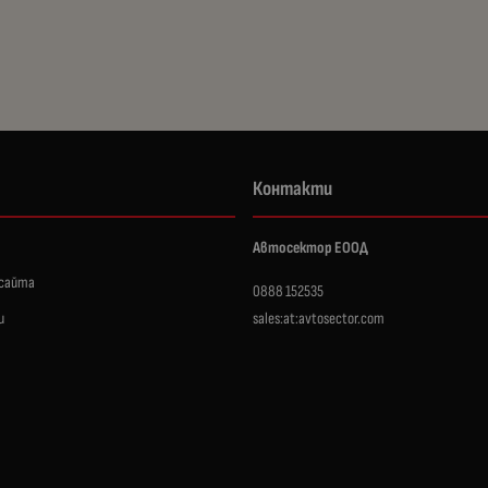
Контакти
Автосектор ЕООД
 сайта
0888 152535
и
sales:at:avtosector.com