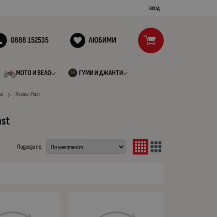
ВХОД
0888 152535
ЛЮБИМИ
МОТО И ВЕЛО
ГУМИ И ДЖАНТИ
ss
Rezaw-Plast
ast
Подреди по: