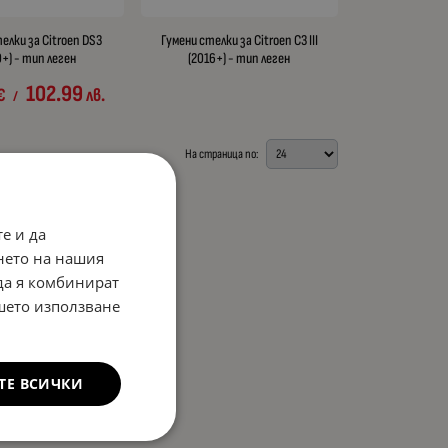
елки за Citroen DS3
Гумени стелки за Citroen C3 III
0+) - тип леген
(2016+) - тип леген
102.99
€
лв.
/
На страница по:
е и да
нето на нашия
 да я комбинират
ашето използване
ТЕ ВСИЧКИ