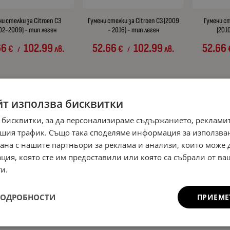
и стелки за Citroen C3
Гумени стелки за Citroen C3 (2009
Гумени ст
02-2009) - тип леген
- 2016) - тип леген
(201
66
102.99
52.66
102.99
52.66
€
лв.
€
лв.
/
/
йт използва бисквитки
 бисквитки, за да персонализираме съдържанието, рекламит
шия трафик. Също така споделяме информация за използва
рана с нашите партньори за реклама и анализи, които може
ция, която сте им предоставили или която са събрали от в
и.
ПОДРОБНОСТИ
ПРИЕМЕ