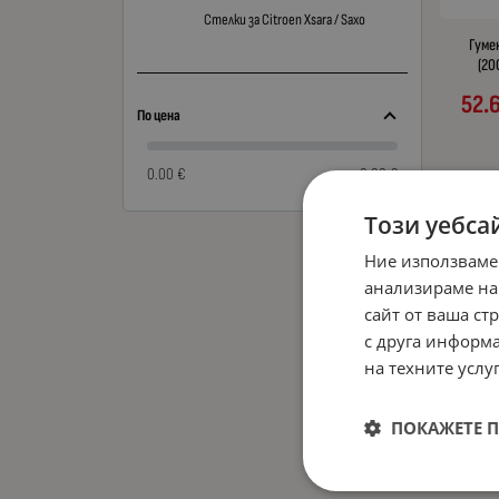
Стелки за Citroen Xsara / Saxo
Гумен
(20
52.
По цена
0.00 €
0.00 €
Този уебса
Ние използваме
анализираме на
сайт от ваша ст
с друга информа
на техните услуг
ПОКАЖЕТЕ 