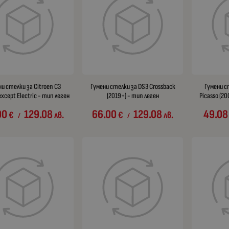
и стелки за Citroen C3
Гумени стелки за DS3 Crossback
Гумени с
except Electric - тип леген
(2019+) - тип леген
Picasso (2
00
129.08
66.00
129.08
49.08
€
лв.
€
лв.
/
/