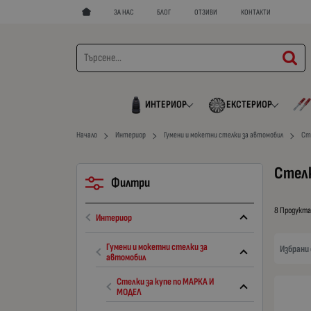
ЗА НАС
БЛОГ
ОТЗИВИ
КОНТАКТИ
ИНТЕРИОР
ЕКСТЕРИОР
Начало
Интериор
Гумени и мокетни стелки за автомобил
Ст
Стелк
Филтри
8 Продукт
Интериор
Гумени и мокетни стелки за
Избрани
автомобил
Стелки за купе по МАРКА И
МОДЕЛ