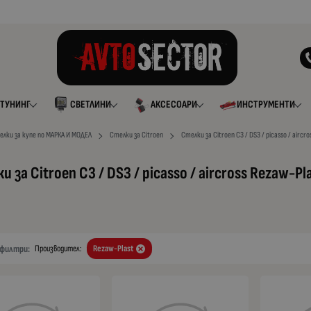
ТУНИНГ
СВЕТЛИНИ
АКСЕСОАРИ
ИНСТРУМЕНТИ
елки за купе по МАРКА И МОДЕЛ
Стелки за Citroen
Стелки за Citroen C3 / DS3 / picasso / aircro
и за Citroen C3 / DS3 / picasso / aircross Rezaw-Pl
а
 филтри:
Производител:
Rezaw-Plast