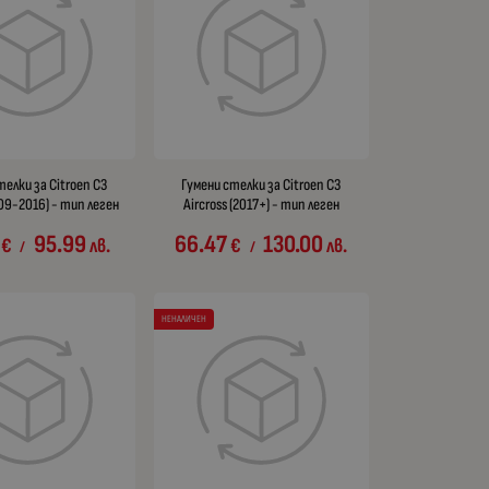
телки за Citroen C3
Гумени стелки за Citroen C3
009-2016) - тип леген
Aircross (2017+) - тип леген
95.99
66.47
130.00
€
лв.
€
лв.
/
/
НЕНАЛИЧЕН