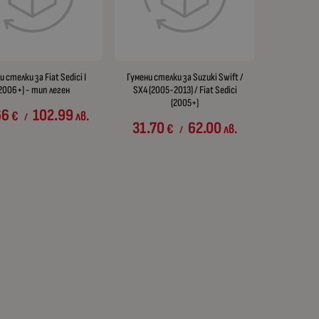
и стелки за Fiat Sedici I
Гумени стелки за Suzuki Swift /
2006+) - тип леген
SX4 (2005-2013) / Fiat Sedici
(2005+)
66
102.99
€
лв.
/
31.70
62.00
€
лв.
/