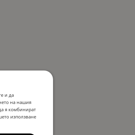
е и да
нето на нашия
 да я комбинират
ашето използване