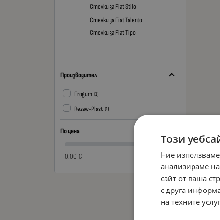
Стелки за Fiat Stilo
Стелки за Fiat Talento
Стелки за Fiat Tipo
Производител
Frogum
(1)
Rezaw-Plast
(1)
По цена
Този уебса
Ние използваме
0.00 €
0.00 €
анализираме на
сайт от ваша ст
с друга информа
на техните услуг