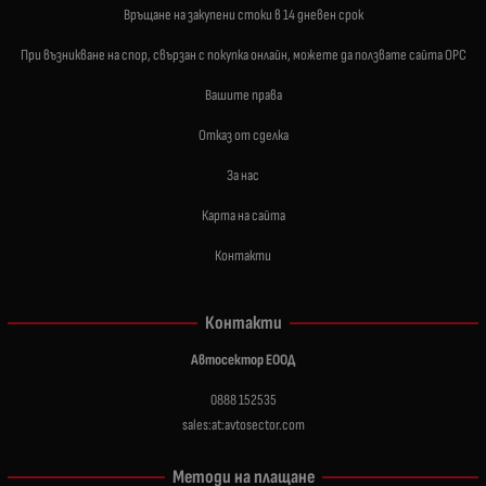
Връщане на закупени стоки в 14 дневен срок
При възникване на спор, свързан с покупка онлайн, можете да ползвате сайта ОРС
Вашите права
Отказ от сделка
За нас
Карта на сайта
Контакти
Контакти
Автосектор ЕООД
0888 152535
sales:at:avtosector.com
Методи на плащане