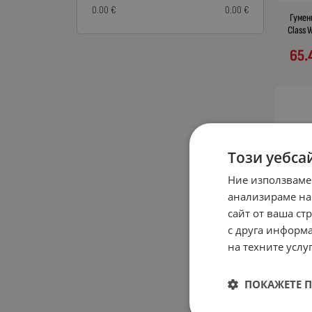
0.00 €
0.00 €
Гумен
Class 
65.
Този уебса
Ние използваме
анализираме на
сайт от ваша ст
с друга информа
Гумени
на техните услуг
35.
ПОКАЖЕТЕ 