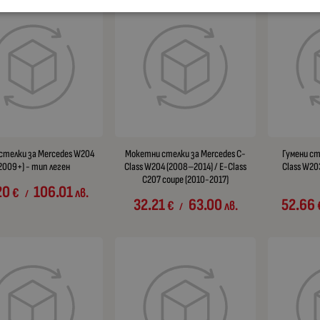
 стелки за Mercedes W204
Мокетни стелки за Mercedes C-
Гумени ст
2009+) - тип леген
Class W204 (2008–2014) / E-Class
Class W20
C207 coupe (2010-2017)
20
106.01
€
лв.
/
32.21
63.00
52.66
€
лв.
/