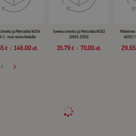
 стелки за Mercedes W204
Гумени стелки за Mercedes W202
Мокетни 
9+) - тип леген бежови
(1993-2001)
W202 / 
65
146.00
35.79
70.00
29.65
€
лв.
€
лв.
/
/
2