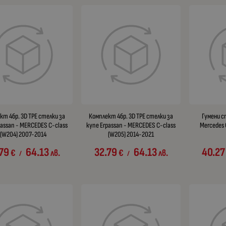
кт 4бр. 3D TPE стелки за
Комплект 4бр. 3D TPE стелки за
Гумени с
passan - MERCEDES C-class
купе Erpassan - MERCEDES C-class
Mercedes 
(W204) 2007-2014
(W205) 2014-2021
79
64.13
32.79
64.13
40.27
€
лв.
€
лв.
/
/