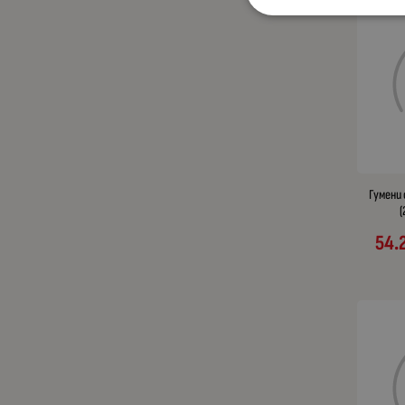
Гумени
(
54.