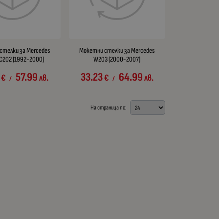
стелки за Mercedes
Мокетни стелки за Mercedes
C202 (1992-2000)
W203 (2000-2007)
57.99
33.23
64.99
€
лв.
€
лв.
/
/
На страница по: