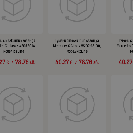
ни стелки тип леген за
Гумени стелки тип леген за
Гумени с
es C-class / w205 2014-,
Mercedes C Class / W202 93-00,
Mercedes C
модел RizLine
модел RizLine
м
27
78.76
40.27
78.76
40.27
€
лв.
€
лв.
/
/