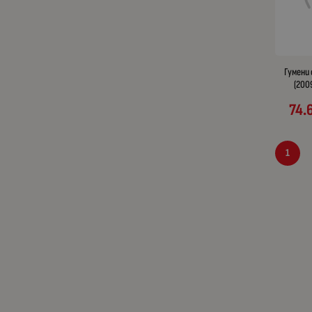
Гумени
(200
74.
1