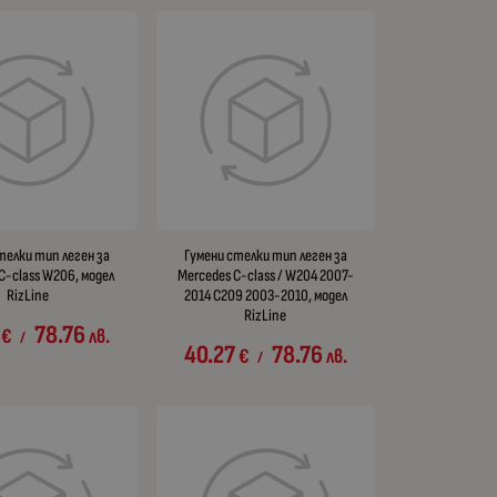
телки тип леген за
Гумени стелки тип леген за
C-class W206, модел
Mercedes C-class / W204 2007-
RizLine
2014 C209 2003-2010, модел
RizLine
78.76
€
лв.
/
40.27
78.76
€
лв.
/