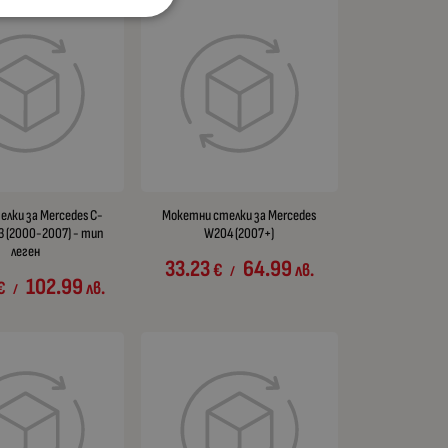
елки за Mercedes C-
Мокетни стелки за Mercedes
3 (2000-2007) - тип
W204 (2007+)
леген
33.23
64.99
€
лв.
/
102.99
€
лв.
/