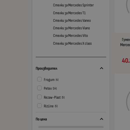
Стелки за Mercedes Sprinter
Стелки за Mercedes T1
Стелки за Mercedes Vaneo
Стелки за Mercedes Viano
Стелки за Mercedes Vito
Гуме
Стелки за Mercedes X class
Merced
40.
Производител
Frogum
(4)
Petex
(14)
Rezaw-Plast
(5)
RizLine
(5)
По цена