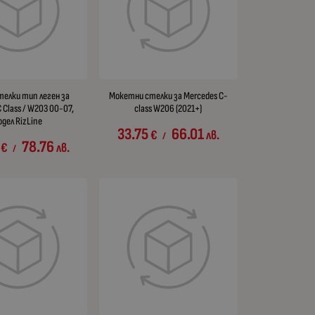
телки тип леген за
Мокетни стелки за Mercedes C-
 Class / W203 00-07,
class W206 (2021+)
одел RizLine
33.75
66.01
€
лв.
/
78.76
€
лв.
/