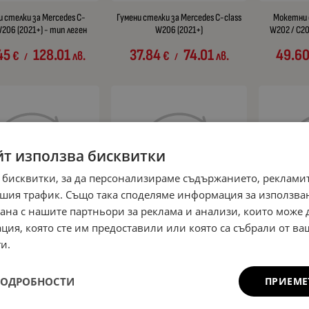
и стелки за Mercedes C-
Гумени стелки за Mercedes C-class
Мокетни 
W206 (2021+) - тип леген
W206 (2021+)
W202 / C20
45
128.01
37.84
74.01
49.6
€
лв.
€
лв.
/
/
йт използва бисквитки
 бисквитки, за да персонализираме съдържанието, рекламит
шия трафик. Също така споделяме информация за използва
рана с нашите партньори за реклама и анализи, които може
ция, която сте им предоставили или която са събрали от в
 стелки за Mercedes W201
Мокетни стелки за Mercedes
Гумени сте
и.
(1982-1993)
W203 (2000-2007) - бежови
79
70.00
49.08
95.99
35.79
€
лв.
€
лв.
/
/
ПОДРОБНОСТИ
ПРИЕМЕ