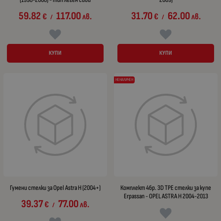
59.82
117.00
31.70
62.00
€
лв.
€
лв.
/
/
КУПИ
КУПИ
НЕНАЛИЧЕН
Гумени стелки за Opel Astra H (2004+)
Комплект 4бр. 3D TPE стелки за купе
Erpassan - OPEL ASTRA H 2004-2013
39.37
77.00
€
лв.
/