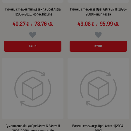
Гумени стелки тип леген за Opel Astra
Гумени стелки за Opel Astra G / H (1998-
H 2004-2010, модел RizLine
2009) - тип леген
40.27
78.76
49.08
95.99
€
лв.
€
лв.
/
/
КУПИ
КУПИ
Гумени стелки за Opel Astra G / Astra H
Гумени стелки за Opel Astra H (2004-
(1998-2008) - тип леген сиви
2009)