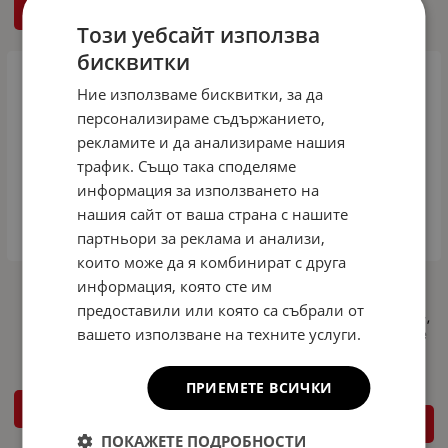
КУПИ
Този уебсайт използва
бисквитки
НЕНАЛИЧЕН
Ние използваме бисквитки, за да
персонализираме съдържанието,
рекламите и да анализираме нашия
трафик. Също така споделяме
информация за използването на
нашия сайт от ваша страна с нашите
партньори за реклама и анализи,
които може да я комбинират с друга
Гумени стелки за Peugeot 208 Van
Комплект 4бр. 3D Гумени стелки за
информация, която сте им
(2012+) - front - тип леген
купе от TPE гума X-Series за OPEL
предоставили или която са събрали от
CORSA-e 2021+, OPEL MOKKA-e 2021+,
36.30
71.00
вашето използване на техните услуги.
€
лв.
CITROEN-e C4 2021+, PEUGEOT 208-e
/
2021+
ПРИЕМЕТЕ ВСИЧКИ
КУПИ
ДЕТАЙЛИ
ПОКАЖЕТЕ ПОДРОБНОСТИ