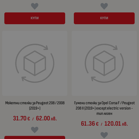
КУПИ
КУПИ
Мокетни стелки за Peugeot 208 / 2008
Гумени стелки за Opel Corsa F / Peugeot
(2019+)
208 II (2019+) except electric version -
тип леген
31.70
62.00
€
лв.
/
61.36
120.01
€
лв.
/