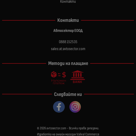
Контакти
Контакти
Автосектор ЕООД
0888 152535
sales:at:avtosector.com
Методи на плащане
Следвайте ни
© 2026
avtosector.com
- Всички права запазени.
Изработка на онлайн магазин
Valival Commerce