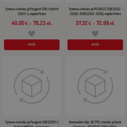
Гумени стелки за Peugeot 208 / Hybrid
Гумени стелки за PEUGEOT 208 (2012-
(2023+), марка Petex
2019) / 2008 (2013-2019), марка Petex
40.00
78.23
37.32
72.99
€
лв.
€
лв.
/
/
КУПИ
КУПИ
Гумени стелки за Peugeot 208 (2023+)
Комплект 4бр. 3D TPE стелки за купе
Hybrid (MHEV) - тип леген
Erpassan - PEUGEOT 208 II 2019+