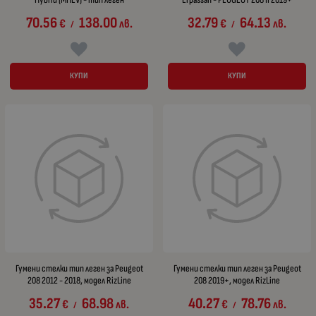
70.56
138.00
32.79
64.13
€
лв.
€
лв.
/
/
КУПИ
КУПИ
Гумени стелки тип леген за Peugeot
Гумени стелки тип леген за Peugeot
208 2012 - 2018, модел RizLine
208 2019+, модел RizLine
35.27
68.98
40.27
78.76
€
лв.
€
лв.
/
/