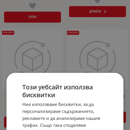
ДЕТАЙЛИ
КУПИ
НЕНАЛИЧЕН
НЕНАЛИЧЕН
Този уебсайт използва
бисквитки
Мокетни стелки за Vw Passat B8
Гумени стелки заVw Passat B8 (2014+)
(2014+)
Ние използваме бисквитки, за да
персонализираме съдържанието,
ДЕТАЙЛИ
рекламите и да анализираме нашия
ДЕТАЙЛИ
трафик. Също така споделяме