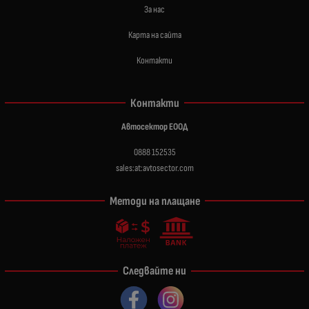
За нас
Карта на сайта
Контакти
Контакти
Автосектор ЕООД
0888 152535
sales:at:avtosector.com
Методи на плащане
Следвайте ни