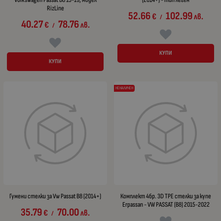
RizLine
52.66
102.99
€
лв.
/
40.27
78.76
€
лв.
/
КУПИ
КУПИ
НЕНАЛИЧЕН
Гумени стелки за Vw Passat B8 (2014+)
Комплект 4бр. 3D TPE стелки за купе
Erpassan - VW PASSAT (B8) 2015-2022
35.79
70.00
€
лв.
/