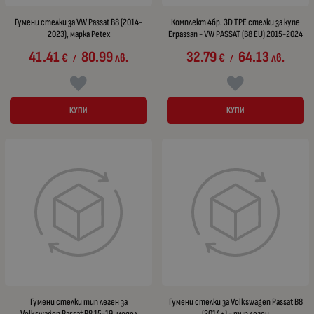
Гумени стелки за VW Passat B8 (2014-
Комплект 4бр. 3D TPE стелки за купе
2023), марка Petex
Erpassan - VW PASSAT (B8 EU) 2015-2024
41.41
80.99
32.79
64.13
€
лв.
€
лв.
/
/
КУПИ
КУПИ
Гумени стелки тип леген за
Гумени стелки за Volkswagen Passat B8
Volkswagen Passat B8 15-19, модел
(2014+) - тип леген