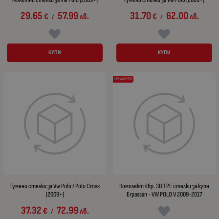
29.65
57.99
31.70
62.00
€
лв.
€
лв.
/
/
КУПИ
КУПИ
НЕНАЛИЧЕН
Гумени стелки за Vw Polo / Polo Cross
Комплект 4бр. 3D TPE стелки за купе
(2009+)
Erpassan - VW POLO V 2009-2017
37.32
72.99
€
лв.
/