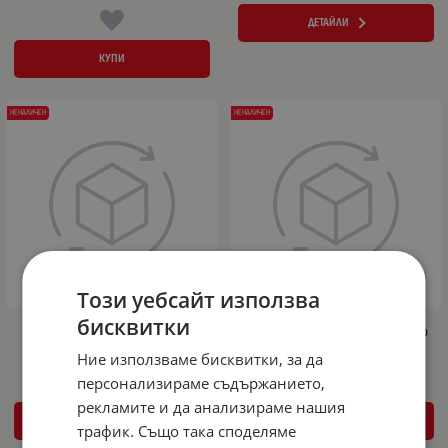
ДЕТАЙЛИ
КУПИ
НЕНАЛИЧЕН
НЕНАЛИЧЕН
Този уебсайт използва
бисквитки
Мокетни стелки за VW Polo V (2009-
3D Гумени стелки за Volkswagen Polo
2017) - материя SOWA черни
(2009-2018) 2 pcs.
Ние използваме бисквитки, за да
персонализираме съдържанието,
рекламите и да анализираме нашия
ДЕТАЙЛИ
ДЕТАЙЛИ
трафик. Също така споделяме