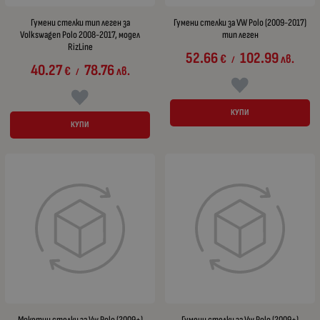
Гумени стелки тип леген за
Гумени стелки за VW Polo (2009-2017)
Volkswagen Polo 2008-2017, модел
тип леген
RizLine
52.66
102.99
€
лв.
/
40.27
78.76
€
лв.
/
КУПИ
КУПИ
Мокетни стелки за Vw Polo (2009+)
Гумени стелки за Vw Polo (2009+)