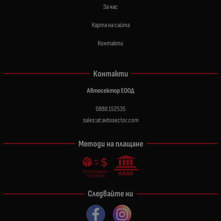
За нас
Карта на сайта
Контакти
Контакти
Автосектор ЕООД
0888 152535
sales:at:avtosector.com
Методи на плащане
Следвайте ни