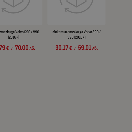
стелки за Volvo S90 / V90
Мокетни стелки за Volvo S90 /
(2016+)
V90 (2016+)
79
70.00
30.17
59.01
€
лв.
€
лв.
/
/