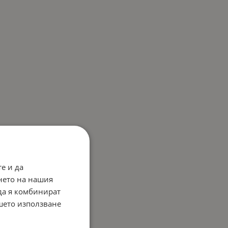
е и да
нето на нашия
 да я комбинират
ашето използване