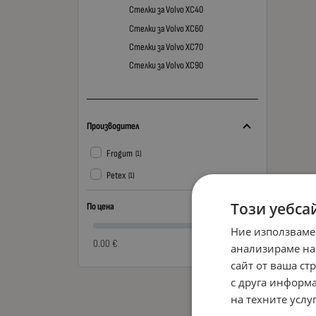
Стелки за Volvo XC40
Стелки за Volvo XC60
Стелки за Volvo XC70
Стелки за Volvo XC90
Производител
Frogum
(1)
Petex
(1)
Този уебса
По цена
Ние използваме
0.00 €
0.00 €
анализираме на
сайт от ваша ст
с друга информа
на техните услуг