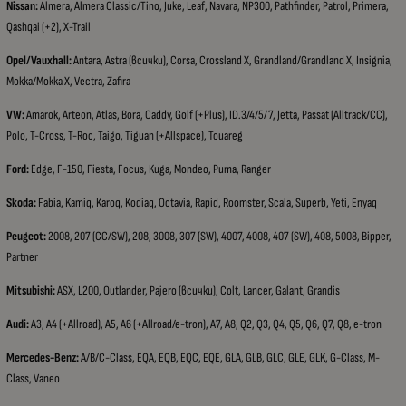
Nissan:
Almera, Almera Classic/Tino, Juke, Leaf, Navara, NP300, Pathfinder, Patrol, Primera,
Qashqai (+2), X-Trail
Opel/Vauxhall:
Antara, Astra (всички), Corsa, Crossland X, Grandland/Grandland X, Insignia,
Mokka/Mokka X, Vectra, Zafira
VW:
Amarok, Arteon, Atlas, Bora, Caddy, Golf (+Plus), ID.3/4/5/7, Jetta, Passat (Alltrack/CC),
Polo, T-Cross, T-Roc, Taigo, Tiguan (+Allspace), Touareg
Ford:
Edge, F-150, Fiesta, Focus, Kuga, Mondeo, Puma, Ranger
Skoda:
Fabia, Kamiq, Karoq, Kodiaq, Octavia, Rapid, Roomster, Scala, Superb, Yeti, Enyaq
Peugeot:
2008, 207 (CC/SW), 208, 3008, 307 (SW), 4007, 4008, 407 (SW), 408, 5008, Bipper,
Partner
Mitsubishi:
ASX, L200, Outlander, Pajero (всички), Colt, Lancer, Galant, Grandis
Audi:
A3, A4 (+Allroad), A5, A6 (+Allroad/e-tron), A7, A8, Q2, Q3, Q4, Q5, Q6, Q7, Q8, e-tron
Mercedes-Benz:
A/B/C-Class, EQA, EQB, EQC, EQE, GLA, GLB, GLC, GLE, GLK, G-Class, M-
Class, Vaneo