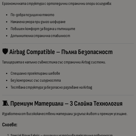
Ергономичната структура с ортопедични странични опори осигурява:
По-добра позиция на тялото
Намалена умора при дълго шофиране
Повишен комфорт за водача и пътниците
Допълнителна странична стабилност
🛡 Airbag Compatible – Пълна Безопасност
Тапицерията е напълно съвместима със странични Airbag системи.
Специално проектирани шевове
Без компромис със сигурността
Тествана структура за безопасно разгъване на Airbag
🧵 Премиум Материали – 3 Слойна Технология
Изработена от висококачествени материали за дълъг живот и премиум усещане.
Слоеве:
Special Pique Fabric – дишаща и устойчива текстилна повърхност