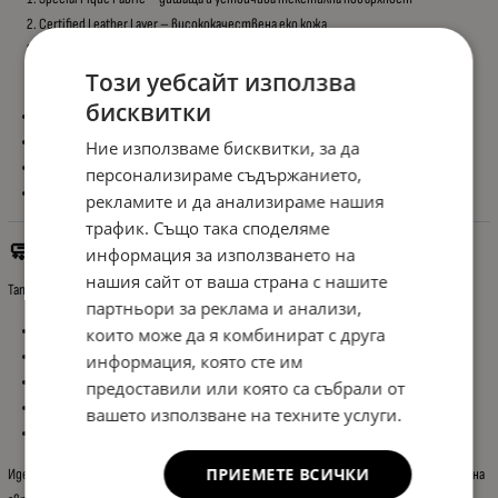
Certified Leather Layer – висококачествена еко кожа
Flexi Sponge + Anti-Deformation Liner – комфорт и устойчивост срещу
деформации
Този уебсайт използва
бисквитки
Устойчива на износване
Лесна за почистване
Ние използваме бисквитки, за да
Не задържа мръсотия
персонализираме съдържанието,
Подходяща за ежедневно ползване
рекламите и да анализираме нашия
трафик. Също така споделяме
🧼 Защита на Оригиналния Интериор
информация за използването на
нашия сайт от ваша страна с нашите
Тапицерията предпазва фабричните седалки от:
партньори за реклама и анализи,
Замърсяване
които може да я комбинират с друга
Износване
информация, която сте им
Петна
предоставили или която са събрали от
Влага
вашето използване на техните услуги.
Бактерии и мухъл
ПРИЕМЕТЕ ВСИЧКИ
Идеално решение както за запазване на интериора, така и за цялостно освежаване на