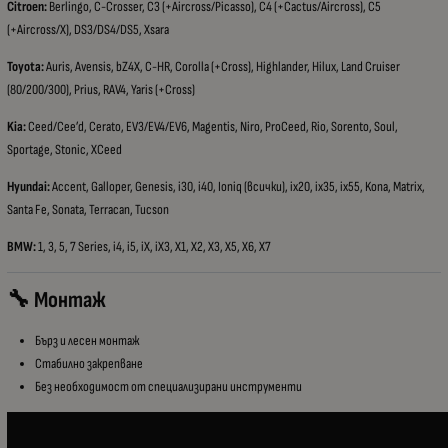
Citroen:
Berlingo, C-Crosser, C3 (+Aircross/Picasso), C4 (+Cactus/Aircross), C5
(+Aircross/X), DS3/DS4/DS5, Xsara
Toyota:
Auris, Avensis, bZ4X, C-HR, Corolla (+Cross), Highlander, Hilux, Land Cruiser
(80/200/300), Prius, RAV4, Yaris (+Cross)
Kia:
Ceed/Cee’d, Cerato, EV3/EV4/EV6, Magentis, Niro, ProCeed, Rio, Sorento, Soul,
Sportage, Stonic, XCeed
Hyundai:
Accent, Galloper, Genesis, i30, i40, Ioniq (всички), ix20, ix35, ix55, Kona, Matrix,
Santa Fe, Sonata, Terracan, Tucson
BMW:
1, 3, 5, 7 Series, i4, i5, iX, iX3, X1, X2, X3, X5, X6, X7
🔧 Монтаж
Бърз и лесен монтаж
Стабилно закрепване
Без необходимост от специализирани инструменти