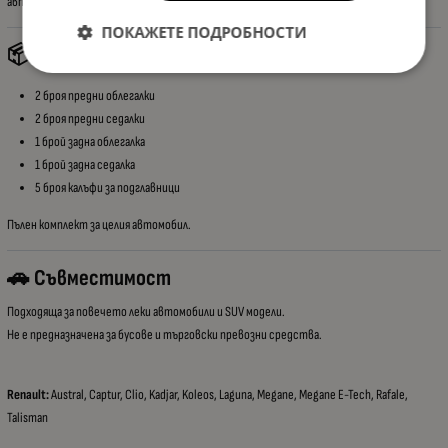
автомобила.
ПОКАЖЕТЕ ПОДРОБНОСТИ
📦 Какво Включва Комплектът
2 броя предни облегалки
2 броя предни седалки
1 брой задна облегалка
1 брой задна седалка
5 броя калъфи за подглавници
Пълен комплект за целия автомобил.
🚗 Съвместимост
Подходяща за повечето леки автомобили и SUV модели.
Не е предназначена за бусове и търговски превозни средства.
Renault:
Austral, Captur, Clio, Kadjar, Koleos, Laguna, Megane, Megane E-Tech, Rafale,
Talisman