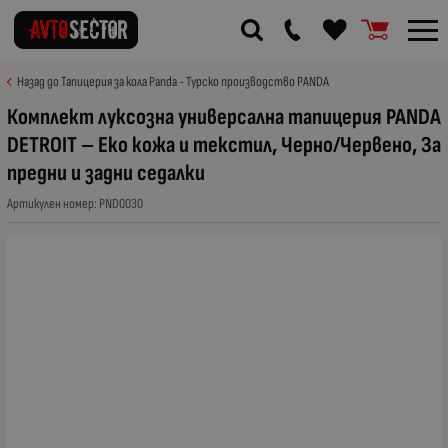
Назад до Тапицерия за кола Panda - Турско производство PANDA
Комплект луксозна универсална тапицерия PANDA
DETROIT – Еко кожа и текстил, Черно/Червено, За
предни и задни седалки
Артикулен номер:
PND0030