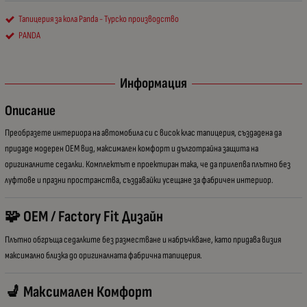
Тапицерия за кола Panda - Турско производство
PANDA
Информация
Описание
Преобразете интериора на автомобила си с висок клас тапицерия, създадена да
придаде модерен OEM вид, максимален комфорт и дълготрайна защита на
оригиналните седалки. Комплектът е проектиран така, че да прилепва плътно без
луфтове и празни пространства, създавайки усещане за фабричен интериор.
🧩 OEM / Factory Fit Дизайн
Плътно обгръща седалките без разместване и набръчкване, като придава визия
максимално близка до оригиналната фабрична тапицерия.
💺 Максимален Комфорт