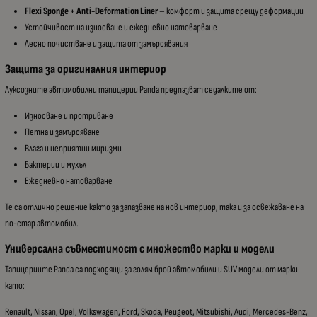
Flexi Sponge + Anti-Deformation Liner
– комфорт и защита срещу деформации
Устойчивост на износване и ежедневно натоварване
Лесно почистване и защита от замърсявания
Защита за оригиналния интериор
Луксозните автомобилни тапицерии Panda предпазват седалките от:
Износване и протриване
Петна и замърсяване
Влага и неприятни миризми
Бактерии и мухъл
Ежедневно натоварване
Те са отлично решение както за запазване на нов интериор, така и за освежаване на
по-стар автомобил.
Универсална съвместимост с множество марки и модели
Тапицериите Panda са подходящи за голям брой автомобили и SUV модели от марки
като:
Renault, Nissan, Opel, Volkswagen, Ford, Skoda, Peugeot, Mitsubishi, Audi, Mercedes-Benz,