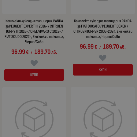
Комплект луксозна тапицерия PANDA
Комплект луксозна тапицерия PANDA
за PEUGEOT EXPERT III 2016- / CITROEN
за FIAT DUCATO / PEUGEOT BOXER /
JUMPY III 2016- / OPEL VIVARO C 2019- /
CITROEN JUMPER 2006-2024, Еко кожа и
FIAT SCUDO 2022-, Еко кожа и текстил,
текстил, Черно/Сиво
Черно/Сиво
96.99
189.70
€
лв.
/
96.99
189.70
€
лв.
/
КУПИ
КУПИ