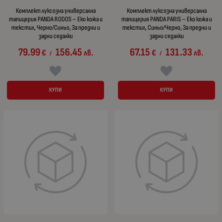
Комплект луксозна универсална
Комплект луксозна универсална
тапицерия PANDA RODOS – Еко кожа и
тапицерия PANDA PARIS – Еко кожа и
текстил, Черно/Синьо, За предни и
текстил, Синьо/Черно, За предни и
задни седалки
задни седалки
79.99
156.45
67.15
131.33
€
лв.
€
лв.
/
/
КУПИ
КУПИ