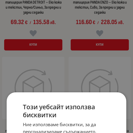
тапицерия PANDA DETROIT – Еко кожа
тапицерия PANDA ENZO – Еко кожа и
и текстил, Черно/Синьо, За предни и
текстил, Сиво, За предни и задни
задни седалки
седалки
69.32
135.58
116.60
228.05
€
лв.
€
лв.
/
/
КУПИ
КУПИ
Този уебсайт използва
бисквитки
Ние използваме бисквитки, за да
Комплект луксозна универсална
Комплект луксозна универсална
тапицерия PANDA DETROIT – Еко кожа
тапицерия PANDA DRAGON – Еко кожа и
персонализираме съдържанието,