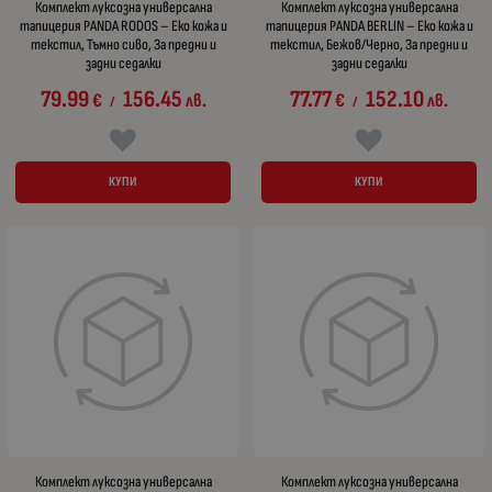
Комплект луксозна универсална
Комплект луксозна универсална
тапицерия PANDA RODOS – Еко кожа и
тапицерия PANDA BERLIN – Еко кожа и
текстил, Тъмно сиво, За предни и
текстил, Бежов/Черно, За предни и
задни седалки
задни седалки
79.99
156.45
77.77
152.10
€
лв.
€
лв.
/
/
КУПИ
КУПИ
Комплект луксозна универсална
Комплект луксозна универсална