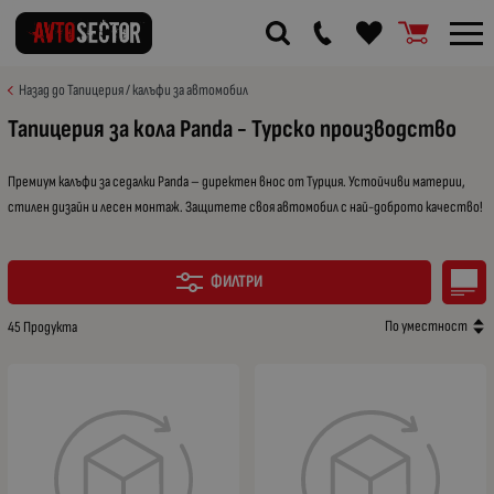
Назад до Тапицерия / калъфи за автомобил
Тапицерия за кола Panda - Турско производство
Премиум калъфи за седалки Panda – директен внос от Турция. Устойчиви материи,
стилен дизайн и лесен монтаж. Защитете своя автомобил с най-доброто качество!
ФИЛТРИ
По уместност
45 Продукта