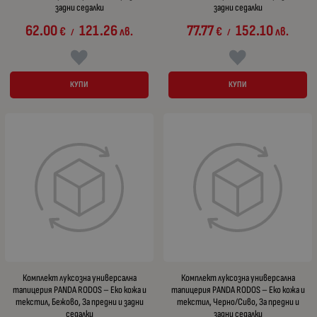
задни седалки
задни седалки
62.00
121.26
77.77
152.10
€
лв.
€
лв.
/
/
КУПИ
КУПИ
Комплект луксозна универсална
Комплект луксозна универсална
тапицерия PANDA RODOS – Еко кожа и
тапицерия PANDA RODOS – Еко кожа и
текстил, Бежово, За предни и задни
текстил, Черно/Сиво, За предни и
седалки
задни седалки