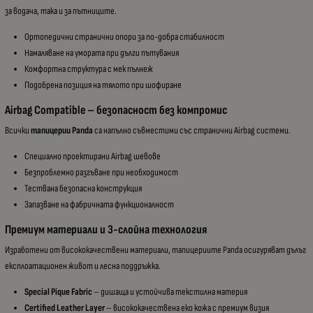
за водача, така и за пътниците.
Ортопедични странични опори за по-добра стабилност
Намаляване на умората при дълги пътувания
Комфортна структура с мек пълнеж
Подобрена позиция на тялото при шофиране
Airbag Compatible – безопасност без компромис
Всички
тапицерии Panda
са напълно съвместими със странични Airbag системи.
Специално проектирани Airbag шевове
Безпроблемно разгъване при необходимост
Тествана безопасна конструкция
Запазване на фабричната функционалност
Премиум материали и 3-слойна технология
Изработени от висококачествени материали, тапицериите Panda осигуряват дълъг
експлоатационен живот и лесна поддръжка.
Special Pique Fabric
– дишаща и устойчива текстилна материя
Certified Leather Layer
– висококачествена еко кожа с премиум визия