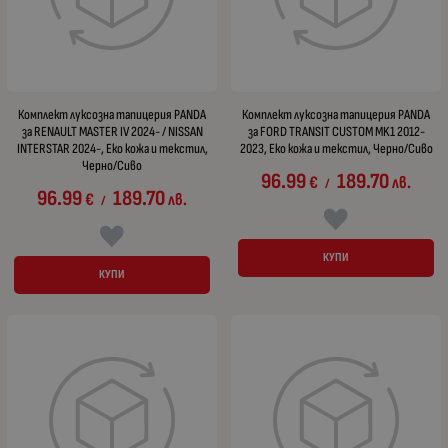
Комплект луксозна тапицерия PANDA
Комплект луксозна тапицерия PANDA
за RENAULT MASTER IV 2024- / NISSAN
за FORD TRANSIT CUSTOM MK1 2012-
INTERSTAR 2024-, Еко кожа и текстил,
2023, Еко кожа и текстил, Черно/Сиво
Черно/Сиво
96.99
189.70
€
лв.
/
96.99
189.70
€
лв.
/
КУПИ
КУПИ