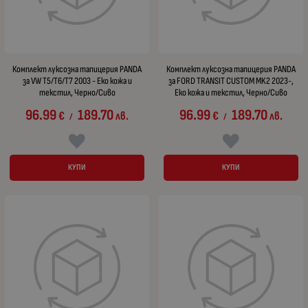
Комплект луксозна тапицерия PANDA
Комплект луксозна тапицерия PANDA
за VW T5/T6/T7 2003 - Еко кожа и
за FORD TRANSIT CUSTOM MK2 2023-,
текстил, Черно/Сиво
Еко кожа и текстил, Черно/Сиво
96.99
189.70
96.99
189.70
€
лв.
€
лв.
/
/
КУПИ
КУПИ