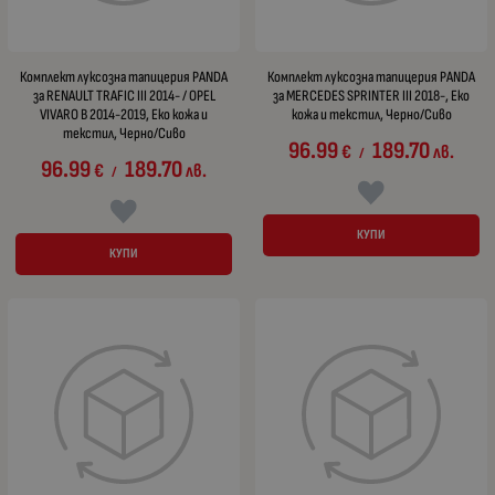
Комплект луксозна тапицерия PANDA
Комплект луксозна тапицерия PANDA
за RENAULT TRAFIC III 2014- / OPEL
за MERCEDES SPRINTER III 2018-, Еко
VIVARO B 2014-2019, Еко кожа и
кожа и текстил, Черно/Сиво
текстил, Черно/Сиво
96.99
189.70
€
лв.
/
96.99
189.70
€
лв.
/
КУПИ
КУПИ