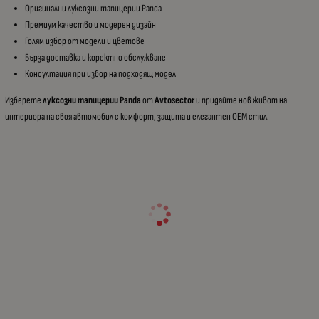
Оригинални луксозни тапицерии Panda
Премиум качество и модерен дизайн
Голям избор от модели и цветове
Бърза доставка и коректно обслужване
Консултация при избор на подходящ модел
Изберете
луксозни тапицерии Panda
от
Avtosector
и придайте нов живот на
интериора на своя автомобил с комфорт, защита и елегантен OEM стил.