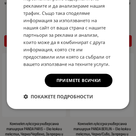
и текстил, Бежово/Черно, За предни и
текстил, Черно/Бежово, За предни и
рекламите и да анализираме нашия
задни седалки
задни седалки
трафик. Също така споделяме
68.25
133.49
62.83
122.88
€
лв.
€
лв.
/
/
информация за използването на
нашия сайт от ваша страна с нашите
партньори за реклама и анализи,
КУПИ
КУПИ
които може да я комбинират с друга
информация, която сте им
предоставили или която са събрали от
вашето използване на техните услуги.
ПРИЕМЕТЕ ВСИЧКИ
ПОКАЖЕТЕ ПОДРОБНОСТИ
Комплект луксозна универсална
Комплект луксозна универсална
тапицерия PANDA PARIS – Еко кожа и
тапицерия PANDA BERLIN – Еко кожа и
текстил, Черно/Червено, За предни и
текстил, Черно/Сиво, За предни и