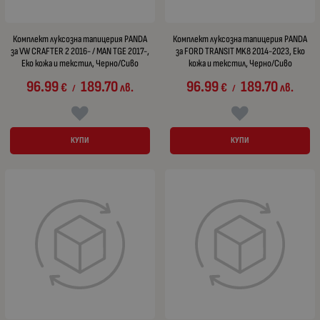
Комплект луксозна тапицерия PANDA
Комплект луксозна тапицерия PANDA
за VW CRAFTER 2 2016- / MAN TGE 2017-,
за FORD TRANSIT MK8 2014-2023, Еко
Еко кожа и текстил, Черно/Сиво
кожа и текстил, Черно/Сиво
96.99
189.70
96.99
189.70
€
лв.
€
лв.
/
/
КУПИ
КУПИ