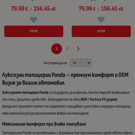
79.99
156.45
79.99
156.45
€
лв.
€
лв.
/
/
КУПИ
КУПИ
1
2
На страница по:
Луксозни тапицерии Panda – премиум комфорт и OEM
визия за вашия автомобил
Луксозните тапицерии Panda
са създадени за шофьори, които търсят комбинация
от стил, защита и удобство. Благодарение на своя
OEM / Factory Fit дизайн
,
калъфите прилягат плътно по седалките и придават изчистен и модерен интериор,
максимално близък до оригиналната фабрична тапицерия.
Максимален комфорт при всяко пътуване
Тапицериите Panda са проектирани с внимание към ергономията и удобството както