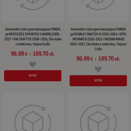
Комплект луксозна тапицерия PANDA
Комплект луксозна тапицерия PANDA
за MERCEDES SPRINTER II (W906) 2006-
за RENAULT MASTER III 2010-2024 / OPEL
2017 / VW CRAFTER 2006-2016, Еко кожа
MOVANO B 2010-2021 / NISSAN NV400
и текстил, Черно/Сиво
2010-2021, Еко кожа и текстил, Черно/
Сиво
96.99
189.70
€
лв.
/
96.99
189.70
€
лв.
/
КУПИ
КУПИ