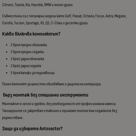
Citroen, Toyota, Kia, Hyundai, BMW и много други.
Съвместими са с популярни модели като Golf, Passat, Octavia, Focus, Astra, Megane,
Corolla, Tucson, Sportage, X5, Q5, C-Class и десетки други.
Какво включва комплектът?
2 броя предни облегалки
2 броя предни седалки
1 брой задна облегалка
1 брой задна седалка
5 броя калъфи за подглавници
Пълен комплект за цялостно обновяване и защита на интериора.
Бърз монтаж без специални инструменти
Монтажът е лесен и удобен, без необходимост от професионална намеса.
Тапицериите се закрепват стабилно и прилягат плътно към седалките без
разместване.
Защо да изберете Avtosector?