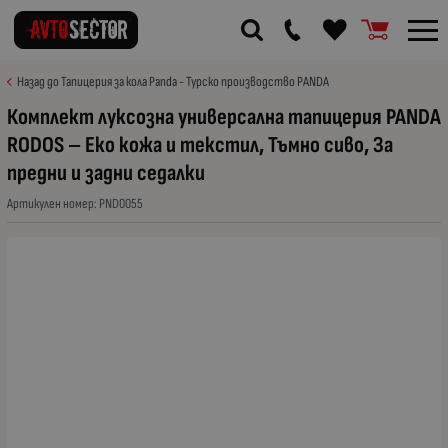
Назад до Тапицерия за кола Panda - Турско производство PANDA
Комплект луксозна универсална тапицерия PANDA
RODOS – Еко кожа и текстил, Тъмно сиво, За
предни и задни седалки
Артикулен номер:
PND0055