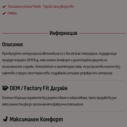
Тапицерия за кола Panda - Турско производство
PANDA
Информация
Описание
Преобразете интериора на автомобила си с висок клас тапицерия, създадена да
придаде модерен OEM вид, максимален комфорт и дълготрайна защита на
оригиналните седалки. Комплектът е проектиран така, че да прилепва плътно без
луфтове и празни пространства, създавайки усещане за фабричен интериор.
🧩 OEM / Factory Fit Дизайн
Плътно обгръща седалките без разместване и набръчкване, като придава визия
максимално близка до оригиналната фабрична тапицерия.
💺 Максимален Комфорт