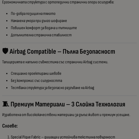
Ергономичната структура с ортопедични странични опори осигурява:
По-добра позиция на тялото
Намалена умора при дълго шофиране
Повишен комфорт за водача и пътниците
Допълнителна странична стабилност
🛡 Airbag Compatible – Пълна Безопасност
Тапицерията е напълно съвместима със странични Airbag системи.
Специално проектирани шевове
Без компромис със сигурността
Тествана структура за безопасно разгъване на Airbag
🧵 Премиум Материали – 3 Слойна Технология
Изработена от висококачествени материали за дълъг живот и премиум усещане.
Слоеве:
Special Pique Fabric – дишаща и устойчива текстилна повърхност