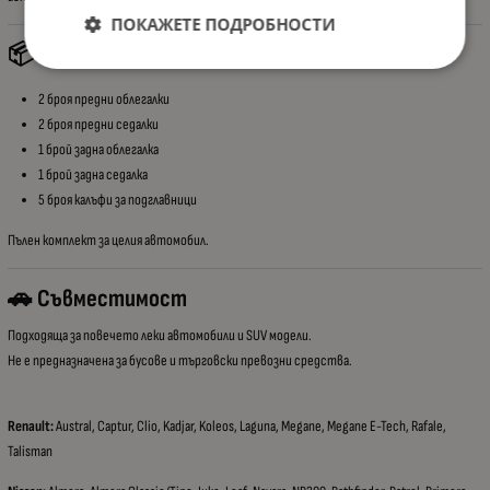
ПОКАЖЕТЕ ПОДРОБНОСТИ
📦 Какво Включва Комплектът
2 броя предни облегалки
2 броя предни седалки
1 брой задна облегалка
1 брой задна седалка
5 броя калъфи за подглавници
Пълен комплект за целия автомобил.
🚗 Съвместимост
Подходяща за повечето леки автомобили и SUV модели.
Не е предназначена за бусове и търговски превозни средства.
Renault:
Austral, Captur, Clio, Kadjar, Koleos, Laguna, Megane, Megane E-Tech, Rafale,
Talisman