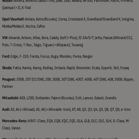
Nissan:
Almera, Almera Classic/Tino, Juke, Leaf, Navara, NP300, Pathfinder, Patrol, Primera,
Qashqai (+2), X-Trail
Opel/Vauxhall:
Antara, Astra (всички), Corsa, Crossland X, Grandland/Grandland X, Insignia,
Mokka/Mokka X, Vectra, Zafira
VW:
Amarok, Arteon, Atlas, Bora, Caddy, Golf (+Plus), ID.3/4/5/7, Jetta, Passat (Alltrack/CC),
Polo, T-Cross, T-Roc, Taigo, Tiguan (+Allspace), Touareg
Ford:
Edge, F-150, Fiesta, Focus, Kuga, Mondeo, Puma, Ranger
Skoda:
Fabia, Kamiq, Karoq, Kodiaq, Octavia, Rapid, Roomster, Scala, Superb, Yeti, Enyaq
Peugeot:
2008, 207 (CC/SW), 208, 3008, 307 (SW), 4007, 4008, 407 (SW), 408, 5008, Bipper,
Partner
Mitsubishi:
ASX, L200, Outlander, Pajero (всички), Colt, Lancer, Galant, Grandis
Audi:
A3, A4 (+Allroad), A5, A6 (+Allroad/e-tron), A7, A8, Q2, Q3, Q4, Q5, Q6, Q7, Q8, e-tron
Mercedes-Benz:
A/B/C-Class, EQA, EQB, EQC, EQE, GLA, GLB, GLC, GLE, GLK, G-Class, M-
Class, Vaneo