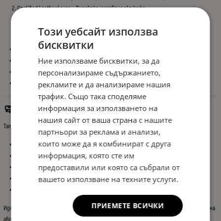
Certified Leather Layer – висококачествена еко кожа
Flexi Sponge + Anti-Deformation Liner – комфорт и устойчивост срещу
Този уебсайт използва
деформации
бисквитки
Устойчива на износване
Ние използваме бисквитки, за да
Лесна за почистване
персонализираме съдържанието,
Не задържа мръсотия
Подходяща за ежедневно ползване
рекламите и да анализираме нашия
трафик. Също така споделяме
информация за използването на
🧼 Защита на Оригиналния Интериор
нашия сайт от ваша страна с нашите
Тапицерията предпазва фабричните седалки от:
партньори за реклама и анализи,
които може да я комбинират с друга
Замърсяване
информация, която сте им
Износване
предоставили или която са събрали от
Петна
вашето използване на техните услуги.
Влага
Бактерии и мухъл
ПРИЕМЕТЕ ВСИЧКИ
Идеално решение както за запазване на интериора, така и за цялостно освежаване на
автомобила.