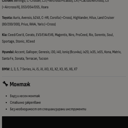
Citroen:
Berlingo, C-Crosser, C3 (+Aircross/Picasso), C4 (+Cactus/Aircross), C5
(+Aircross/X), DS3/DS4/DS5, Xsara
Toyota:
Auris, Avensis, bZ4X, C-HR, Corolla (+Cross), Highlander, Hilux, Land Cruiser
(80/200/300), Prius, RAV4, Yaris (+Cross)
Kia:
Ceed/Cee’d, Cerato, EV3/EV4/EV6, Magentis, Niro, ProCeed, Rio, Sorento, Soul,
Sportage, Stonic, XCeed
Hyundai:
Accent, Galloper, Genesis, i30, i40, Ioniq (всички), ix20, ix35, ix55, Kona, Matrix,
Santa Fe, Sonata, Terracan, Tucson
BMW:
1, 3, 5, 7 Series, i4, i5, iX, iX3, X1, X2, X3, X5, X6, X7
🔧 Монтаж
Бърз и лесен монтаж
Стабилно закрепване
Без необходимост от специализирани инструменти