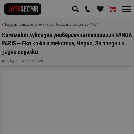
Назад до Тапицерия за кола Panda - Турско производство PANDA
Комплект луксозна универсална тапицерия PANDA
PARIS – Еко кожа и текстил, Черно, За предни и
задни седалки
Артикулен номер:
PND0020