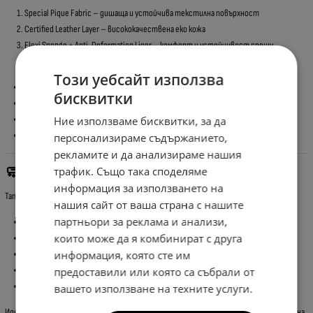
Special Pique Fabric – дишаща и устойчива текстилна повърхност
Certified Leather Layer – висококачествена еко кожа
Flexi Sponge + Anti-Deformation Liner – комфорт и устойчивост срещу
деформации
Този уебсайт използва
Устойчива на износване
бисквитки
Лесна за почистване
Не задържа мръсотия
Ние използваме бисквитки, за да
Подходяща за ежедневно ползване
персонализираме съдържанието,
рекламите и да анализираме нашия
🧼 Защита на Оригиналния Интериор
трафик. Също така споделяме
информация за използването на
Тапицерията предпазва фабричните седалки от:
нашия сайт от ваша страна с нашите
партньори за реклама и анализи,
Замърсяване
които може да я комбинират с друга
Износване
информация, която сте им
Петна
Влага
предоставили или която са събрали от
Бактерии и мухъл
вашето използване на техните услуги.
Идеално решение както за запазване на интериора, така и за цялостно освежаване на