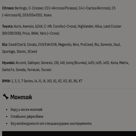
Citroen:
Berlingo, C-Crosser, C3 (+Aircross/Picasso), C4 (+Cactus/Aircross), C5
(+Aircross/X), DS3/DS4/DS5, Xsara
Toyota:
Auris, Avensis, bZ4X, C-HR, Corolla (+Cross), Highlander, Hilux, Land Cruiser
(80/200/300), Prius, RAV4, Yaris (+Cross)
Kia:
Ceed/Cee’d, Cerato, EV3/EV4/EV6, Magentis, Niro, ProCeed, Rio, Sorento, Soul,
Sportage, Stonic, XCeed
Hyundai:
Accent, Galloper, Genesis, i30, i40, Ioniq (всички), ix20, ix35, ix55, Kona, Matrix,
Santa Fe, Sonata, Terracan, Tucson
BMW:
1, 3, 5, 7 Series, i4, i5, iX, iX3, X1, X2, X3, X5, X6, X7
🔧 Монтаж
Бърз и лесен монтаж
Стабилно закрепване
Без необходимост от специализирани инструменти