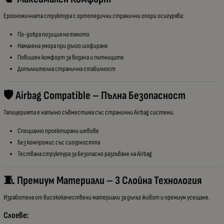
Ергономичната структура с ортопедични странични опори осигурява:
По-добра позиция на тялото
Намалена умора при дълго шофиране
Повишен комфорт за водача и пътниците
Допълнителна странична стабилност
🛡 Airbag Compatible – Пълна Безопасност
Тапицерията е напълно съвместима със странични Airbag системи.
Специално проектирани шевове
Без компромис със сигурността
Тествана структура за безопасно разгъване на Airbag
🧵 Премиум Материали – 3 Слойна Технология
Изработена от висококачествени материали за дълъг живот и премиум усещане.
Слоеве: