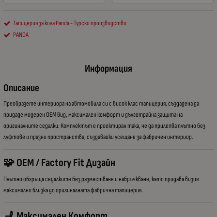
Тапицерия за кола Panda - Турско производство
PANDA
Информация
Описание
Преобразете интериора на автомобила си с висок клас тапицерия, създадена да
придаде модерен OEM вид, максимален комфорт и дълготрайна защита на
оригиналните седалки. Комплектът е проектиран така, че да прилепва плътно без
луфтове и празни пространства, създавайки усещане за фабричен интериор.
🧩 OEM / Factory Fit Дизайн
Плътно обгръща седалките без разместване и набръчкване, като придава визия
максимално близка до оригиналната фабрична тапицерия.
💺 Максимален Комфорт