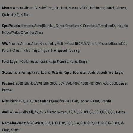
Nissan:
Almera, Almera Classic/Tino, Juke, Leaf, Navara, NP300, Pathfinder, Patrol, Primera,
Qashqai (+2), X-Trail
Opel/Vauxhall:
Antara, Astra (всички), Corsa, Crossland X, Grandland/Grandland X, Insignia,
Mokka/Mokka X, Vectra, Zafira
VW:
Amarok, Arteon, Atlas, Bora, Caddy, Golf (+Plus), ID.3/4/5/7, Jetta, Passat (Alltrack/CC),
Polo, T-Cross, T-Roc, Taigo, Tiguan (+Allspace), Touareg
Ford:
Edge, F-150, Fiesta, Focus, Kuga, Mondeo, Puma, Ranger
Skoda:
Fabia, Kamiq, Karoq, Kodiaq, Octavia, Rapid, Roomster, Scala, Superb, Yeti, Enyaq
Peugeot:
2008, 207 (CC/SW), 208, 3008, 307 (SW), 4007, 4008, 407 (SW), 408, 5008, Bipper,
Partner
Mitsubishi:
ASX, L200, Outlander, Pajero (всички), Colt, Lancer, Galant, Grandis
Audi:
A3, A4 (+Allroad), A5, A6 (+Allroad/e-tron), A7, A8, Q2, Q3, Q4, Q5, Q6, Q7, Q8, e-tron
Mercedes-Benz:
A/B/C-Class, EQA, EQB, EQC, EQE, GLA, GLB, GLC, GLE, GLK, G-Class, M-
Class, Vaneo