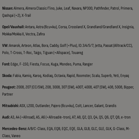
Nissan:
Almera, Almera Classic/Tino, Juke, Leaf, Navara, NP300, Pathfinder, Patrol, Primera,
Qashqai (+2), X-Trail
Opel/Vauxhall:
Antara, Astra (всички), Corsa, Crossland X, Grandland/Grandland X, Insignia,
Mokka/Mokka X, Vectra, Zafira
VW:
Amarok, Arteon, Atlas, Bora, Caddy, Golf (+Plus), ID.3/4/5/7, Jetta, Passat (Alltrack/CC),
Polo, T-Cross, T-Roc, Taigo, Tiguan (+Allspace), Touareg
Ford:
Edge, F-150, Fiesta, Focus, Kuga, Mondeo, Puma, Ranger
Skoda:
Fabia, Kamiq, Karoq, Kodiaq, Octavia, Rapid, Roomster, Scala, Superb, Yeti, Enyaq
Peugeot:
2008, 207 (CC/SW), 208, 3008, 307 (SW), 4007, 4008, 407 (SW), 408, 5008, Bipper,
Partner
Mitsubishi:
ASX, L200, Outlander, Pajero (всички), Colt, Lancer, Galant, Grandis
Audi:
A3, A4 (+Allroad), A5, A6 (+Allroad/e-tron), A7, A8, Q2, Q3, Q4, Q5, Q6, Q7, Q8, e-tron
Mercedes-Benz:
A/B/C-Class, EQA, EQB, EQC, EQE, GLA, GLB, GLC, GLE, GLK, G-Class, M-
Class, Vaneo