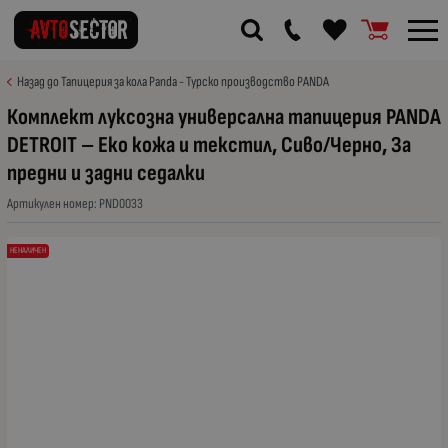
Назад до Тапицерия за кола Panda - Турско производство PANDA
Комплект луксозна универсална тапицерия PANDA
DETROIT – Еко кожа и текстил, Сиво/Черно, За
предни и задни седалки
Артикулен номер:
PND0033
НЕНАЛИЧЕН