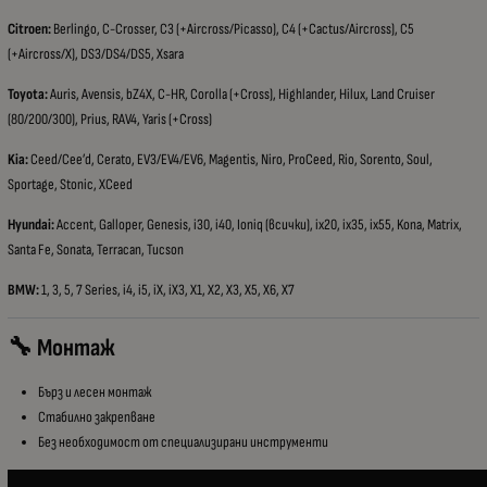
Citroen:
Berlingo, C-Crosser, C3 (+Aircross/Picasso), C4 (+Cactus/Aircross), C5
(+Aircross/X), DS3/DS4/DS5, Xsara
Toyota:
Auris, Avensis, bZ4X, C-HR, Corolla (+Cross), Highlander, Hilux, Land Cruiser
(80/200/300), Prius, RAV4, Yaris (+Cross)
Kia:
Ceed/Cee’d, Cerato, EV3/EV4/EV6, Magentis, Niro, ProCeed, Rio, Sorento, Soul,
Sportage, Stonic, XCeed
Hyundai:
Accent, Galloper, Genesis, i30, i40, Ioniq (всички), ix20, ix35, ix55, Kona, Matrix,
Santa Fe, Sonata, Terracan, Tucson
BMW:
1, 3, 5, 7 Series, i4, i5, iX, iX3, X1, X2, X3, X5, X6, X7
🔧 Монтаж
Бърз и лесен монтаж
Стабилно закрепване
Без необходимост от специализирани инструменти