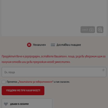
1 от 8
Неналичен
Доставка и плащане
Продуктът вече е разпродаден, оставете Вашата ел. поща, за да Ви уведомим щом го
получим отново или да Ви предложим негов заместител.
Ел. поща
Прочетох „
Политиката за поверителност
“ и съм съгласен.
УВЕДОМИ МЕ ПРИ НАЛИЧНОСТ!
ДОБАВИ В ЛЮБИМИ