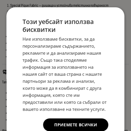
Special Pique Fabric – дишаща и устойчива текстилна повърхност
Certified Leather Layer – висококачествена еко кожа
Flexi Sponge + Anti-Deformation Liner – комфорт и устойчивост срещу
Този уебсайт използва
деформации
бисквитки
Устойчива на износване
Ние използваме бисквитки, за да
Лесна за почистване
персонализираме съдържанието,
Не задържа мръсотия
рекламите и да анализираме нашия
Подходяща за ежедневно ползване
трафик. Също така споделяме
информация за използването на
🧼 Защита на Оригиналния Интериор
нашия сайт от ваша страна с нашите
партньори за реклама и анализи,
Тапицерията предпазва фабричните седалки от:
които може да я комбинират с друга
Замърсяване
информация, която сте им
Износване
предоставили или която са събрали от
Петна
вашето използване на техните услуги.
Влага
Бактерии и мухъл
ПРИЕМЕТЕ ВСИЧКИ
Идеално решение както за запазване на интериора, така и за цялостно освежаване на