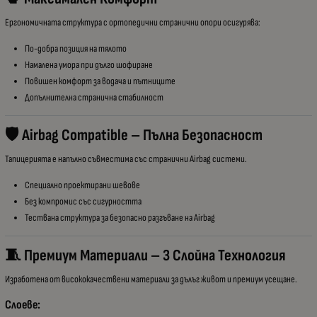
Ергономичната структура с ортопедични странични опори осигурява:
По-добра позиция на тялото
Намалена умора при дълго шофиране
Повишен комфорт за водача и пътниците
Допълнителна странична стабилност
🛡 Airbag Compatible – Пълна Безопасност
Тапицерията е напълно съвместима със странични Airbag системи.
Специално проектирани шевове
Без компромис със сигурността
Тествана структура за безопасно разгъване на Airbag
🧵 Премиум Материали – 3 Слойна Технология
Изработена от висококачествени материали за дълъг живот и премиум усещане.
Слоеве: