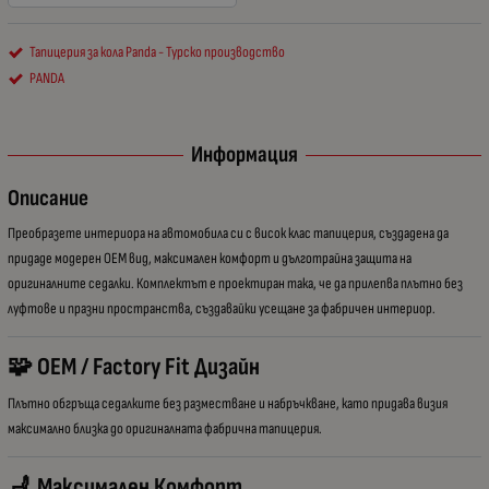
Тапицерия за кола Panda - Турско производство
PANDA
Информация
Описание
Преобразете интериора на автомобила си с висок клас тапицерия, създадена да
придаде модерен OEM вид, максимален комфорт и дълготрайна защита на
оригиналните седалки. Комплектът е проектиран така, че да прилепва плътно без
луфтове и празни пространства, създавайки усещане за фабричен интериор.
🧩 OEM / Factory Fit Дизайн
Плътно обгръща седалките без разместване и набръчкване, като придава визия
максимално близка до оригиналната фабрична тапицерия.
💺 Максимален Комфорт