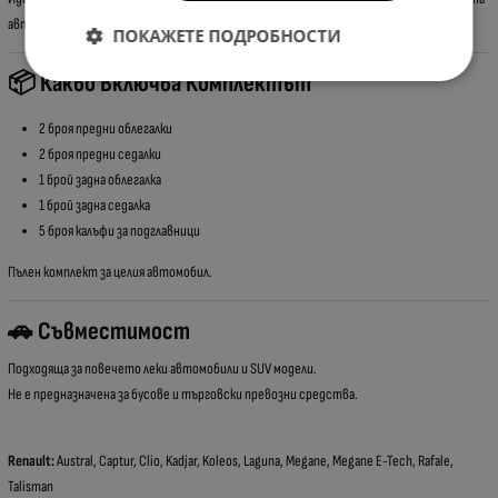
автомобила.
ПОКАЖЕТЕ ПОДРОБНОСТИ
📦 Какво Включва Комплектът
2 броя предни облегалки
2 броя предни седалки
1 брой задна облегалка
1 брой задна седалка
5 броя калъфи за подглавници
Пълен комплект за целия автомобил.
🚗 Съвместимост
Подходяща за повечето леки автомобили и SUV модели.
Не е предназначена за бусове и търговски превозни средства.
Renault:
Austral, Captur, Clio, Kadjar, Koleos, Laguna, Megane, Megane E-Tech, Rafale,
Talisman