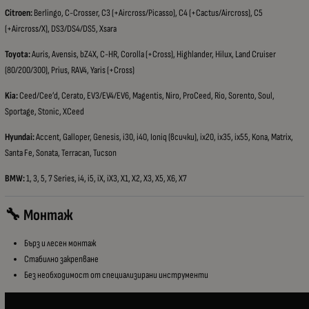
Citroen:
Berlingo, C-Crosser, C3 (+Aircross/Picasso), C4 (+Cactus/Aircross), C5
(+Aircross/X), DS3/DS4/DS5, Xsara
Toyota:
Auris, Avensis, bZ4X, C-HR, Corolla (+Cross), Highlander, Hilux, Land Cruiser
(80/200/300), Prius, RAV4, Yaris (+Cross)
Kia:
Ceed/Cee’d, Cerato, EV3/EV4/EV6, Magentis, Niro, ProCeed, Rio, Sorento, Soul,
Sportage, Stonic, XCeed
Hyundai:
Accent, Galloper, Genesis, i30, i40, Ioniq (всички), ix20, ix35, ix55, Kona, Matrix,
Santa Fe, Sonata, Terracan, Tucson
BMW:
1, 3, 5, 7 Series, i4, i5, iX, iX3, X1, X2, X3, X5, X6, X7
🔧 Монтаж
Бърз и лесен монтаж
Стабилно закрепване
Без необходимост от специализирани инструменти