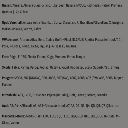
Nissan:
Almera, Almera Classic/Tino, Juke, Leaf, Navara, NP300, Pathfinder, Patrol, Primera,
Qashqai (+2), X-Trail
Opel/Vauxhall:
Antara, Astra (всички), Corsa, Crossland X, Grandland/Grandland X, Insignia,
Mokka/Mokka X, Vectra, Zafira
VW:
Amarok, Arteon, Atlas, Bora, Caddy, Golf (+Plus), ID.3/4/5/7, Jetta, Passat (Alltrack/CC),
Polo, T-Cross, T-Roc, Taigo, Tiguan (+Allspace), Touareg
Ford:
Edge, F-150, Fiesta, Focus, Kuga, Mondeo, Puma, Ranger
Skoda:
Fabia, Kamiq, Karoq, Kodiaq, Octavia, Rapid, Roomster, Scala, Superb, Yeti, Enyaq
Peugeot:
2008, 207 (CC/SW), 208, 3008, 307 (SW), 4007, 4008, 407 (SW), 408, 5008, Bipper,
Partner
Mitsubishi:
ASX, L200, Outlander, Pajero (всички), Colt, Lancer, Galant, Grandis
Audi:
A3, A4 (+Allroad), A5, A6 (+Allroad/e-tron), A7, A8, Q2, Q3, Q4, Q5, Q6, Q7, Q8, e-tron
Mercedes-Benz:
A/B/C-Class, EQA, EQB, EQC, EQE, GLA, GLB, GLC, GLE, GLK, G-Class, M-
Class, Vaneo