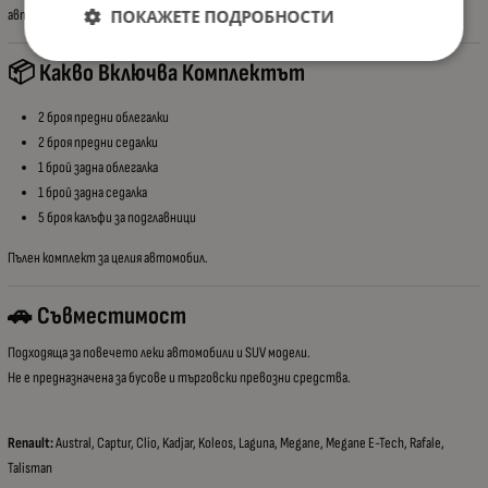
ПОКАЖЕТЕ ПОДРОБНОСТИ
автомобила.
📦 Какво Включва Комплектът
2 броя предни облегалки
2 броя предни седалки
1 брой задна облегалка
1 брой задна седалка
5 броя калъфи за подглавници
Пълен комплект за целия автомобил.
🚗 Съвместимост
Подходяща за повечето леки автомобили и SUV модели.
Не е предназначена за бусове и търговски превозни средства.
Renault:
Austral, Captur, Clio, Kadjar, Koleos, Laguna, Megane, Megane E-Tech, Rafale,
Talisman