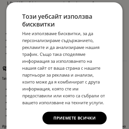
Special Pique Fabric – дишаща и устойчива текстилна повърхност
Certified Leather Layer – висококачествена еко кожа
Този уебсайт използва
Flexi Sponge + Anti-Deformation Liner – комфорт и устойчивост срещу
бисквитки
деформации
Ние използваме бисквитки, за да
Устойчива на износване
персонализираме съдържанието,
Лесна за почистване
рекламите и да анализираме нашия
Не задържа мръсотия
Подходяща за ежедневно ползване
трафик. Също така споделяме
информация за използването на
нашия сайт от ваша страна с нашите
🧼 Защита на Оригиналния Интериор
партньори за реклама и анализи,
Тапицерията предпазва фабричните седалки от:
които може да я комбинират с друга
информация, която сте им
Замърсяване
предоставили или която са събрали от
Износване
вашето използване на техните услуги.
Петна
Влага
Бактерии и мухъл
ПРИЕМЕТЕ ВСИЧКИ
Идеално решение както за запазване на интериора, така и за цялостно освежаване на