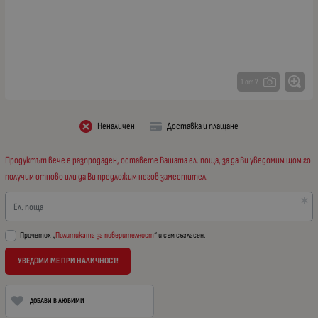
1 от 7
Неналичен
Доставка и плащане
Продуктът вече е разпродаден, оставете Вашата ел. поща, за да Ви уведомим щом го
получим отново или да Ви предложим негов заместител.
Ел. поща
Прочетох „
Политиката за поверителност
“ и съм съгласен.
УВЕДОМИ МЕ ПРИ НАЛИЧНОСТ!
ДОБАВИ В ЛЮБИМИ