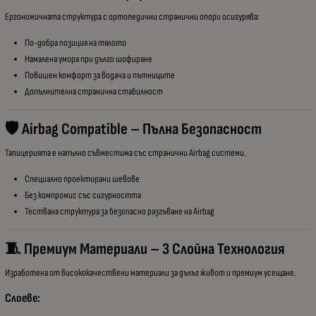
Ергономичната структура с ортопедични странични опори осигурява:
По-добра позиция на тялото
Намалена умора при дълго шофиране
Повишен комфорт за водача и пътниците
Допълнителна странична стабилност
🛡 Airbag Compatible – Пълна Безопасност
Тапицерията е напълно съвместима със странични Airbag системи.
Специално проектирани шевове
Без компромис със сигурността
Тествана структура за безопасно разгъване на Airbag
🧵 Премиум Материали – 3 Слойна Технология
Изработена от висококачествени материали за дълъг живот и премиум усещане.
Слоеве: