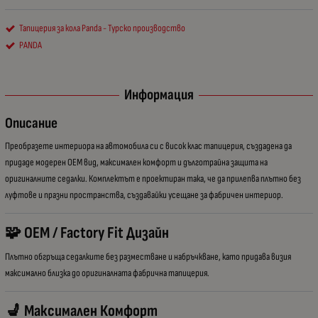
Тапицерия за кола Panda - Турско производство
PANDA
Информация
Описание
Преобразете интериора на автомобила си с висок клас тапицерия, създадена да
придаде модерен OEM вид, максимален комфорт и дълготрайна защита на
оригиналните седалки. Комплектът е проектиран така, че да прилепва плътно без
луфтове и празни пространства, създавайки усещане за фабричен интериор.
🧩 OEM / Factory Fit Дизайн
Плътно обгръща седалките без разместване и набръчкване, като придава визия
максимално близка до оригиналната фабрична тапицерия.
💺 Максимален Комфорт