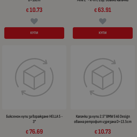
10.73
63.91
€
€
КУПИ
КУПИ
Биксенон лупи за вграждане HELLA 5 -
Капачки за лупи 2.5" BMW E46 Design
3"
овална ретрофит изрязана D=13.5cm
76.69
10.73
€
€