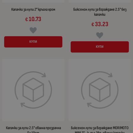
Капачки за лупи 2" кръгла хром
Биксенон лупи за вграждане 2.5" без
капачки
10.73
€
33.23
€
КУПИ
КУПИ
Капачки за лупи 2.5" овална прозрачна
Биксенон лупи за вграждане MORIMOTO
D=10cm
MINI 2" - к-т с 2бр. овални капачки