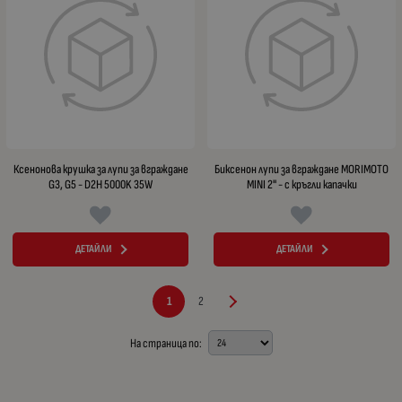
Ксенонова крушка за лупи за вграждане
Биксенон лупи за вграждане MORIMOTO
G3, G5 - D2H 5000K 35W
MINI 2" - с кръгли капачки
ДЕТАЙЛИ
ДЕТАЙЛИ
1
2
На страница по: