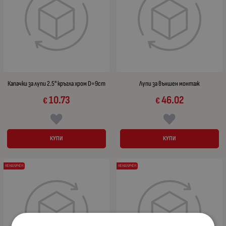
Капачки за лупи 2.5" кръгла хром D=9cm
Лупи за външен монтаж
10.73
46.02
€
€
КУПИ
КУПИ
НЕНАЛИЧЕН
НЕНАЛИЧЕН