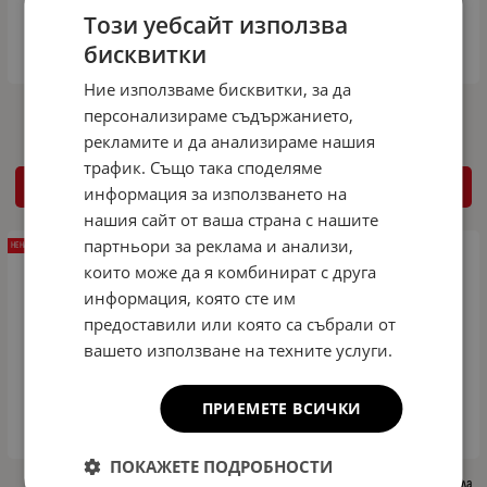
Този уебсайт използва
бисквитки
Ние използваме бисквитки, за да
Капачки за лупи 2" отрязана хром
Капачки за лупи 2.5" U-Design
персонализираме съдържанието,
рекламите и да анализираме нашия
трафик. Също така споделяме
ДЕТАЙЛИ
ДЕТАЙЛИ
информация за използването на
нашия сайт от ваша страна с нашите
партньори за реклама и анализи,
НЕНАЛИЧЕН
НЕНАЛИЧЕН
които може да я комбинират с друга
информация, която сте им
предоставили или която са събрали от
вашето използване на техните услуги.
ПРИЕМЕТЕ ВСИЧКИ
ПОКАЖЕТЕ ПОДРОБНОСТИ
Капачки за лупи 2.5" кръгла хром
Капачки за лупи 2.5" Alien Design, кръгла