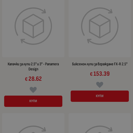
Капачки за лупи 2.5" и 3" - Panamera
Биксенон лупи за вграждане FX-R 2.5"
Design
153.39
€
28.62
€
КУПИ
КУПИ