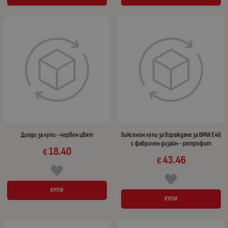
Диоди за лупи - червен цвят
Биксенон лупи за вграждане за BMW E46
с фабричен дизайн - ретрофит
18.40
€
43.46
€
КУПИ
КУПИ