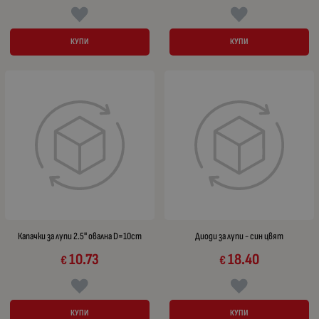
КУПИ
КУПИ
Капачки за лупи 2.5" oвална D=10cm
Диоди за лупи - син цвят
10.73
18.40
€
€
КУПИ
КУПИ