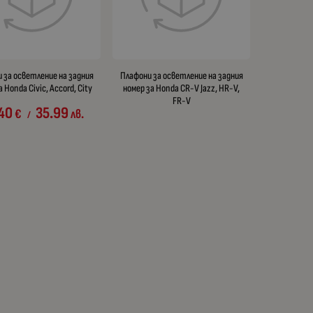
 за осветление на задния
Плафони за осветление на задния
а Honda Civic, Accord, City
номер за Honda CR-V Jazz, HR-V,
FR-V
40
35.99
€
лв.
/