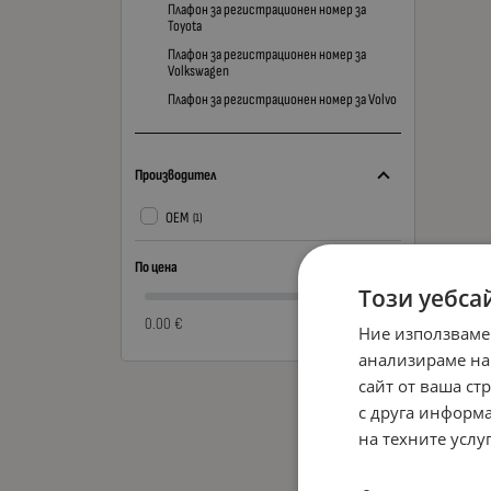
Плафон за регистрационен номер за
Toyota
Плафон за регистрационен номер за
Volkswagen
Плафон за регистрационен номер за Volvo
Производител
OEM
(1)
По цена
Този уебса
0.00 €
0.00 €
Ние използваме
анализираме на
сайт от ваша ст
с друга информа
на техните услуг