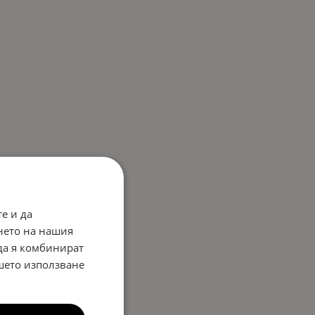
е и да
нето на нашия
 да я комбинират
ашето използване