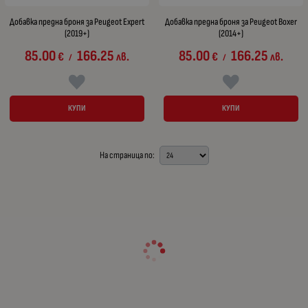
Добавка предна броня за Peugeot Expert
Добавка предна броня за Peugeot Boxer
(2019+)
(2014+)
85.00
166.25
85.00
166.25
€
лв.
€
лв.
/
/
КУПИ
КУПИ
На страница по: