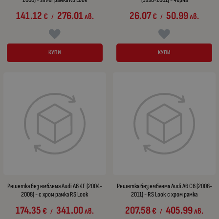
141.12
276.01
26.07
50.99
€
лв.
€
лв.
/
/
КУПИ
КУПИ
Решетка без емблема Audi A6 4F (2004-
Решетка без емблема Audi A6 С6 (2008-
2008) - с хром рамка RS Look
2011) - RS Look с хром рамка
174.35
341.00
207.58
405.99
€
лв.
€
лв.
/
/