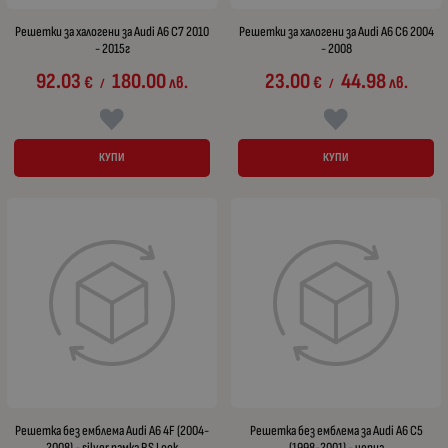
Решетки за халогени за Audi A6 C7 2010
Решетки за халогени за Audi A6 C6 2004
- 2015г
- 2008
92.03
180.00
23.00
44.98
€
лв.
€
лв.
/
/
КУПИ
КУПИ
Решетка без емблема Audi A6 4F (2004-
Решетка без емблема за Audi A6 C5
2008) - silver рамка RS Look
(1998-2001) - черна