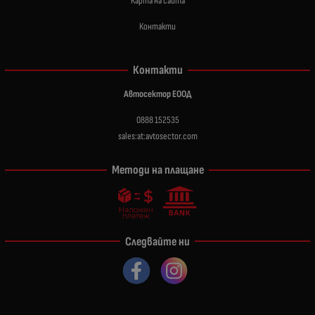
Карта на сайта
Контакти
Контакти
Автосектор ЕООД
0888 152535
sales:at:avtosector.com
Методи на плащане
Следвайте ни