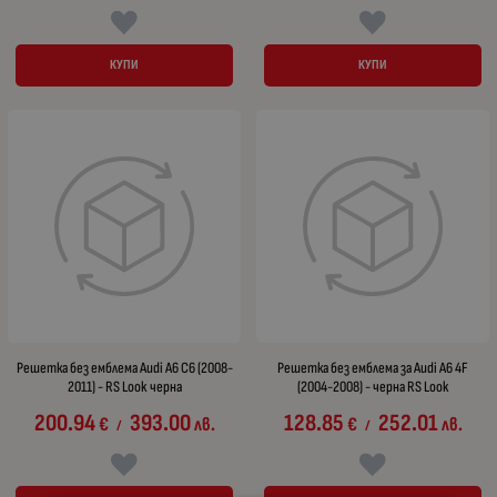
КУПИ
КУПИ
Решетка без емблема Audi A6 С6 (2008-
Решетка без емблема за Audi A6 4F
2011) - RS Look черна
(2004-2008) - черна RS Look
200.94
393.00
128.85
252.01
€
лв.
€
лв.
/
/