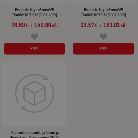
Решетка без емблема VW
Решетка без емблема VW
TRANSPORTER T5 (2003-2009)
TRANSPORTER T5 (2003-2009)
76.69
149.99
93.57
183.01
€
лв.
€
лв.
/
/
КУПИ
КУПИ
Комплект решетки за броня за
Фолксваген Транспортер Т5 VW