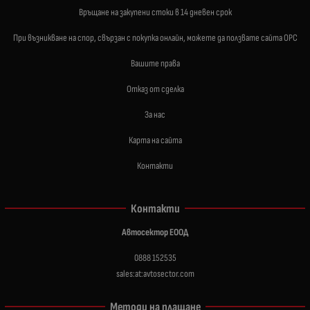
Връщане на закупени стоки в 14 дневен срок
При възникване на спор, свързан с покупка онлайн, можете да ползвате сайта ОРС
Вашите права
Отказ от сделка
За нас
Карта на сайта
Контакти
Контакти
Автосектор ЕООД
0888 152535
sales:at:avtosector.com
Методи на плащане