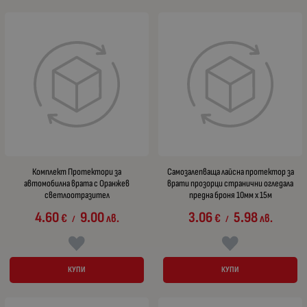
Комплект Протектори за
Самозалепваща лайсна протектор за
автомобилна врата с Оранжев
врати прозорци странични огледала
светлоотразител
предна броня 10мм х 15м
4.60
9.00
3.06
5.98
€
лв.
€
лв.
/
/
КУПИ
КУПИ