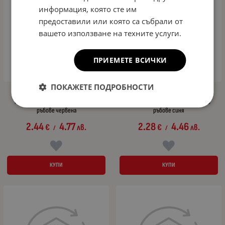
информация, която сте им
предоставили или която са събрали от
вашето използване на техните услуги.
ПРИЕМЕТЕ ВСИЧКИ
ПОКАЖЕТЕ ПОДРОБНОСТИ
Предпазна декоративна лайсна
Предпазна декоративна лайсна
протектор за врата врати авто
протектор за врата врати авто
ръбове червена
ръбове синя
2.44
4.77
2.28
4.46
€
лв.
€
лв.
/
/
КУПИ
КУПИ