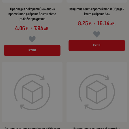
Предпазна декоративна лайсна
Защитна лента протектор И Образен
протектор за врата врати авто
кант за врата Бял
ръбове прозрачна
8.25
16.14
€
лв.
/
4.06
7.94
€
лв.
/
КУПИ
КУПИ
Защитна лента протектор И Образен
Интериорна лента за автомобил