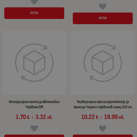
КУПИ
КУПИ
Интериорна лента за автомобил
Универсална лайсна протектор за
Червена 5М
калници Чернa с карбонов гланц 150 см
1.70
3.32
10.22
19.99
€
лв.
€
лв.
/
/