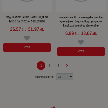
ЗАДНА ЛАЙСНА ПОД ЗА ИВЕКО ДЕЛИ
Комплект нови стилни декоративни
IVECO DAILY 2014+ 5801819993
хром ефект въздуховоди за преден
капак или калник за автомобил
26.57
51.97
€
лв.
/
6.99
13.67
€
лв.
/
КУПИ
КУПИ
1
2
3
На страница по: