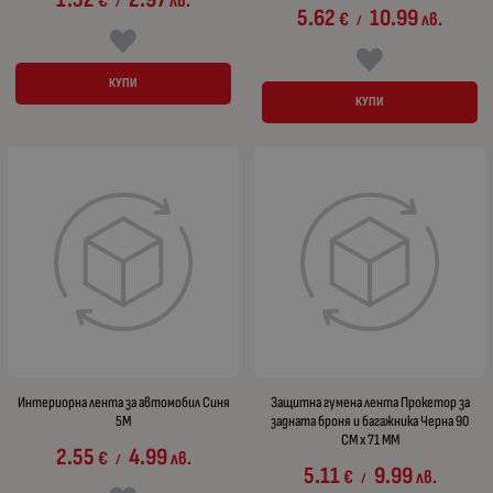
€
лв.
/
5.62
10.99
€
лв.
/
КУПИ
КУПИ
Интериорна лента за автомобил Синя
Защитна гумена лента Прокетор за
5М
задната броня и багажника Черна 90
СМ х 71 ММ
2.55
4.99
€
лв.
/
5.11
9.99
€
лв.
/