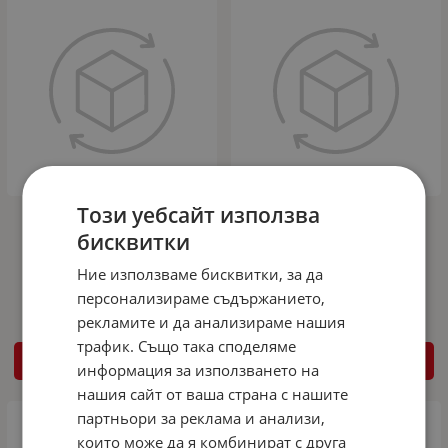
Този уебсайт използва
Предпазна декоративна лайсна
Предпазна декоративна лайсна
протектор за врата врати авто
протектор за врата врати авто
бисквитки
ръбове бяла
ръбове сива
Ние използваме бисквитки, за да
2.28
4.46
2.28
4.46
€
лв.
€
лв.
/
/
персонализираме съдържанието,
рекламите и да анализираме нашия
трафик. Също така споделяме
КУПИ
КУПИ
информация за използването на
нашия сайт от ваша страна с нашите
партньори за реклама и анализи,
които може да я комбинират с друга