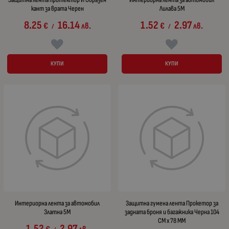
кант за врата Черен
Лилава 5М
8.25
16.14
1.52
2.97
€
лв.
€
лв.
/
/
КУПИ
КУПИ
Интериорна лента за автомобил
Защитна гумена лента Прокетор за
Златна 5М
задната броня и багажника Черна 104
СМ х 78 ММ
1.52
2.97