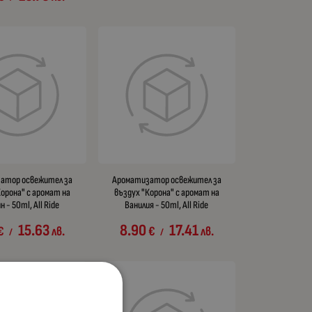
атор освежител за
Ароматизатор освежител за
Корона" с аромат на
въздух "Корона" с аромат на
 - 50ml, All Ride
Ванилия - 50ml, All Ride
15.63
8.90
17.41
€
лв.
€
лв.
/
/