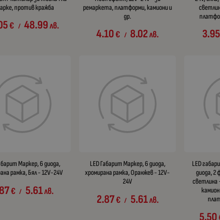
арке, против кражба
ремаркета, платформи, камиони и
светлин
др.
платфор
05
48.99
€
лв.
/
4.10
8.02
3.95
€
лв.
/
абарит Маркер, 6 диода,
LED Габарит Маркер, 6 диода,
LED габари
ана рамка, Бял - 12V-24V
хромирана рамка, Оранжев - 12V-
диода, 2
24V
светлина +
.87
5.61
€
лв.
камион
/
2.87
5.61
€
лв.
пла
/
5.50