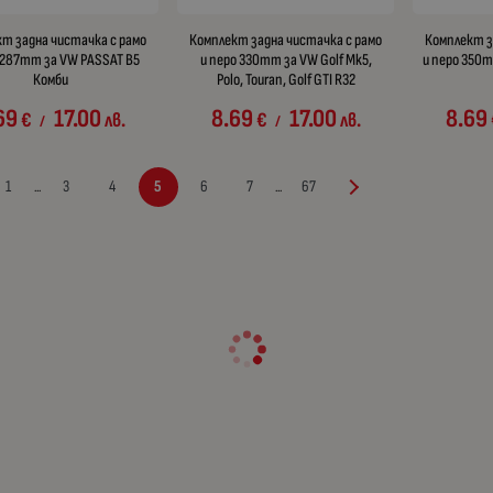
т задна чистачка с рамо
Комплект задна чистачка с рамо
Комплект з
 287mm за VW PASSAT B5
и перо 330mm за VW Golf Mk5,
и перо 350
Комби
Polo, Touran, Golf GTI R32
69
17.00
8.69
17.00
8.69
€
лв.
€
лв.
/
/
1
3
4
5
6
7
67
...
...