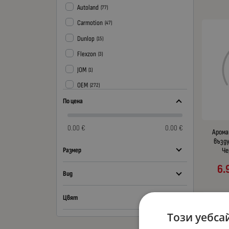
Autoland
(77)
Carmotion
(47)
Dunlop
(15)
Flexzon
(3)
JOM
(1)
OEM
(272)
Petex
По цена
(6)
Rescal
(2)
0.00 €
0.00 €
Арома
Streetech
(10)
възду
Размер
Че
6.
Вид
Цвят
Този уебса