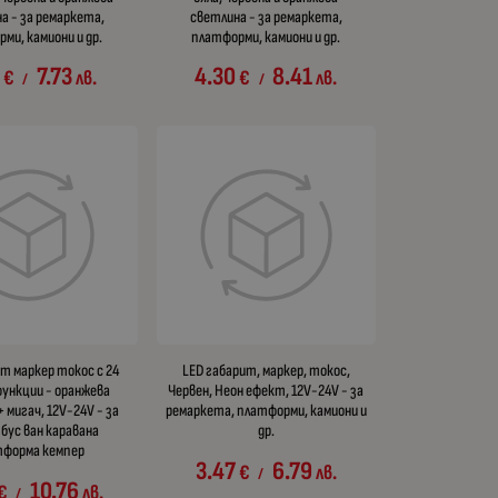
а - за ремаркета,
светлина - за ремаркета,
ми, камиони и др.
платформи, камиони и др.
7.73
4.30
8.41
€
лв.
€
лв.
/
/
т маркер токос с 24
LED габарит, маркер, токос,
 функции - оранжева
Червен, Неон ефект, 12V-24V - за
 мигач, 12V-24V - за
ремаркета, платформи, камиони и
 бус ван каравана
др.
тформа кемпер
3.47
6.79
€
лв.
/
10.76
€
лв.
/