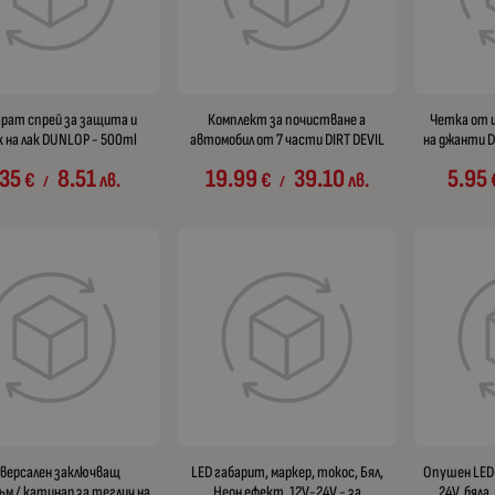
рат спрей за защита и
Комплект за почистване а
Четка от 
к на лак DUNLOP - 500ml
автомобил от 7 части DIRT DEVIL
на джанти D
.35
8.51
19.99
39.10
5.95
€
лв.
€
лв.
/
/
иверсален заключващ
LED габарит, маркер, токос, Бял,
Опушен LED 
ъм / катинар за теглич на
Неон ефект, 12V-24V - за
24V, бяла