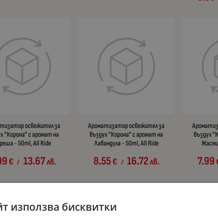
тизатор освежител за
Ароматизатор освежител за
Ароматиз
х "Корона" с аромат на
въздух "Корона" с аромат на
въздух "
реша - 50ml, All Ride
Лавандула - 50ml, All Ride
Жасмин
99
13.67
8.55
16.72
7.99
€
лв.
€
лв.
/
/
йт използва бисквитки