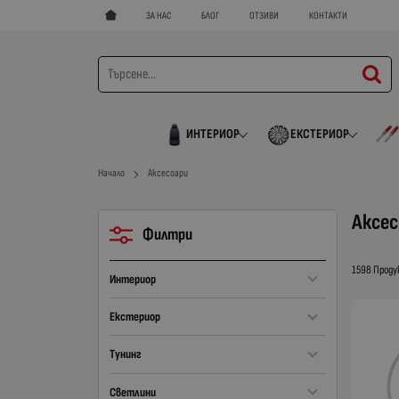
ЗА НАС
БЛОГ
ОТЗИВИ
КОНТАКТИ
ИНТЕРИОР
ЕКСТЕРИОР
Начало
Аксесоари
Аксес
Филтри
1598 Прод
Интериор
Екстериор
Тунинг
Светлини