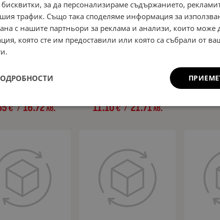
 бисквитки, за да персонализираме съдържанието, рекламит
шия трафик. Също така споделяме информация за използва
рана с нашите партньори за реклама и анализи, които може
ция, която сте им предоставили или която са събрали от в
и.
тизатор освежител за
Бутилова Изолационна Лента за
Комплект з
ПОДРОБНОСТИ
ПРИЕМЕ
"Корона" с аромат на Нова
Покриви - 10см х 5м - RV ROOF
и перо 285
кола - 50ml, All Ride
TAPE
8.69
55
16.72
11.10
21.71
€
лв.
€
лв.
/
/