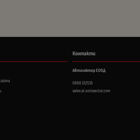
Контакти
Автосектор ЕООД
 сайта
0888 152535
и
sales:at:avtosector.com