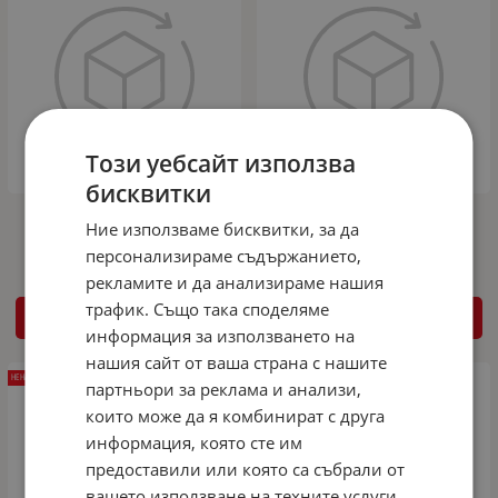
Този уебсайт използва
бисквитки
Дефлектор за преден капак за Dacia
Дефлектор за преден капак за Dacia
Ние използваме бисквитки, за да
Duster (2015+) - CA Plast
Dokker (2012+) - CA Plast
персонализираме съдържанието,
рекламите и да анализираме нашия
трафик. Също така споделяме
ДЕТАЙЛИ
ДЕТАЙЛИ
информация за използването на
нашия сайт от ваша страна с нашите
НЕНАЛИЧЕН
НЕНАЛИЧЕН
партньори за реклама и анализи,
които може да я комбинират с друга
информация, която сте им
предоставили или която са събрали от
вашето използване на техните услуги.