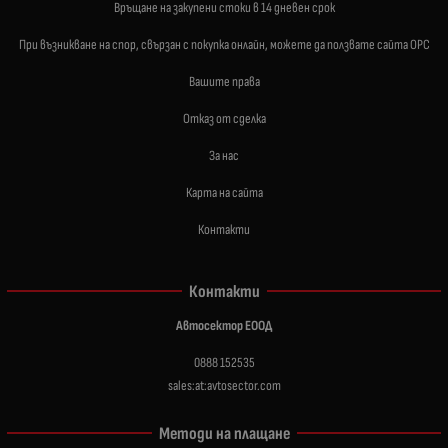
Връщане на закупени стоки в 14 дневен срок
При възникване на спор, свързан с покупка онлайн, можете да ползвате сайта ОРС
Вашите права
Отказ от сделка
За нас
Карта на сайта
Контакти
Контакти
Автосектор ЕООД
0888 152535
sales:at:avtosector.com
Методи на плащане