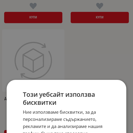
КУПИ
КУПИ
Този уебсайт използва
Дефлектор за преден капак за HAVAL F7
бисквитки
(2019+)
Ние използваме бисквитки, за да
42.95
84.00
€
лв.
/
персонализираме съдържанието,
рекламите и да анализираме нашия