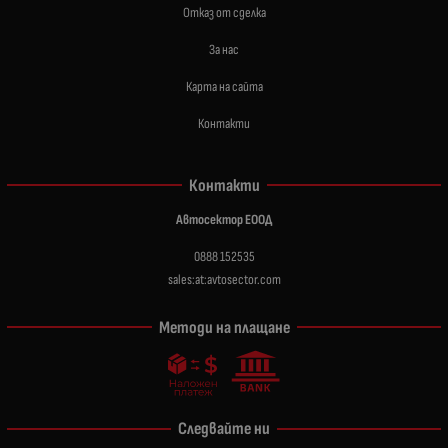
Отказ от сделка
За нас
Карта на сайта
Контакти
Контакти
Автосектор ЕООД
0888 152535
sales:at:avtosector.com
Методи на плащане
Следвайте ни