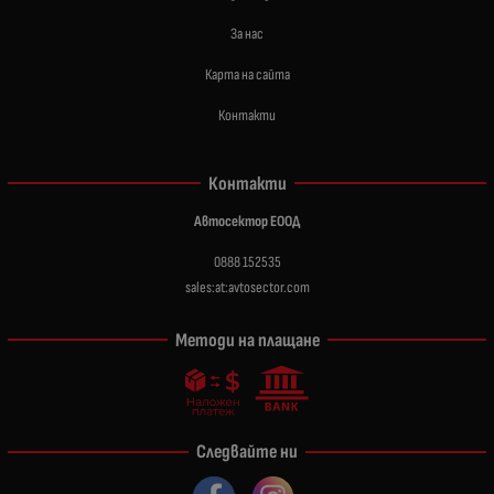
За нас
Карта на сайта
Контакти
Контакти
Автосектор ЕООД
0888 152535
sales:at:avtosector.com
Методи на плащане
Следвайте ни