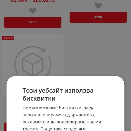
€
лв.
/
КУПИ
КУПИ
НЕНАЛИЧЕН
Този уебсайт използва
бисквитки
Ветробрани Heko за ISUZU RODEO
(1994-1997) 5 врати - 2бр. предни
Ние използваме бисквитки, за да
персонализираме съдържанието,
рекламите и да анализираме нашия
трафик. Също така споделяме
ДЕТАЙЛИ