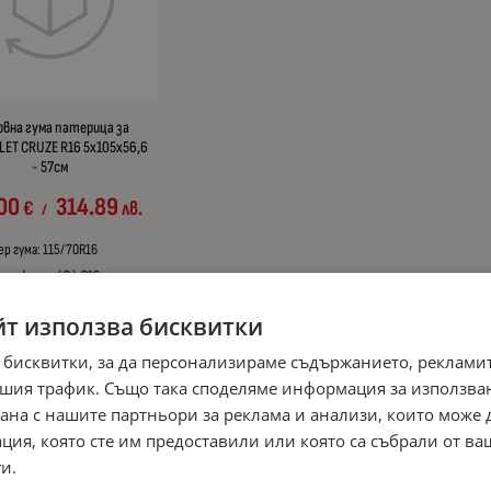
рвна гума патерица за
ET CRUZE R16 5x105x56,6
- 57см
00
314.89
€
лв.
/
ер гума: 115/70R16
р джанта ( R ): R16
/ Централен отвор:
5x56,6
йт използва бисквитки
диаметър ( см ): 57cm
 бисквитки, за да персонализираме съдържанието, рекламит
шия трафик. Също така споделяме информация за използва
рана с нашите партньори за реклама и анализи, които може
ция, която сте им предоставили или която са събрали от в
и.