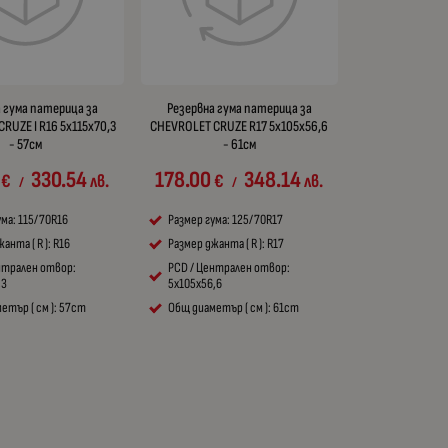
 гума патерица за
Резервна гума патерица за
RUZE I R16 5x115x70,3
CHEVROLET CRUZE R17 5x105x56,6
- 57см
- 61см
330.54
178.00
348.14
€
лв.
€
лв.
/
/
ума: 115/70R16
Размер гума: 125/70R17
анта ( R ): R16
Размер джанта ( R ): R17
нтрален отвор:
PCD / Централен отвор:
,3
5x105x56,6
етър ( см ): 57cm
Общ диаметър ( см ): 61cm