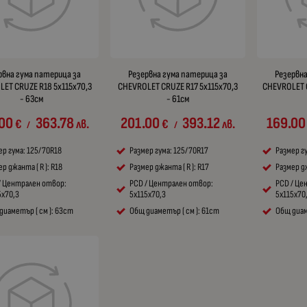
рвна гума патерица за
Резервна гума патерица за
Резервна
ET CRUZE R18 5x115x70,3
CHEVROLET CRUZE R17 5x115x70,3
CHEVROLET C
- 63см
- 61см
00
363.78
201.00
393.12
169.00
€
лв.
€
лв.
/
/
ер гума: 125/70R18
Размер гума: 125/70R17
Размер г
р джанта ( R ): R18
Размер джанта ( R ): R17
Размер дж
/ Централен отвор:
PCD / Централен отвор:
PCD / Це
5x70,3
5x115x70,3
5x115x70
диаметър ( см ): 63cm
Общ диаметър ( см ): 61cm
Общ диам