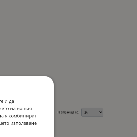
е и да
нето на нашия
На страница по:
 да я комбинират
ашето използване