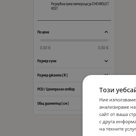
Резервна гума патерица за CHEVROLET
VOLT
По цена
0.00 €
0.00 €
Размер гума
Размер джанта ( R )
Този уебса
PCD / Централен отвор
Ние използваме
Общ диаметър ( см )
анализираме на
сайт от ваша ст
с друга информа
на техните услуг