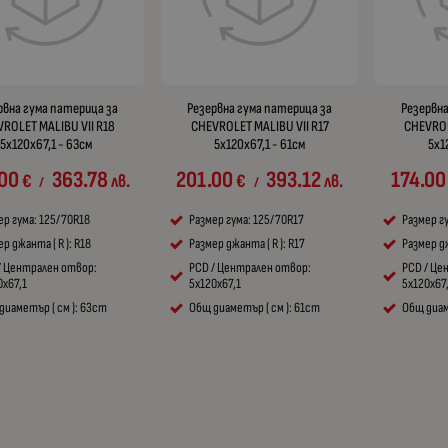
рвна гума патерица за
Резервна гума патерица за
Резервна
ROLET MALIBU VII R18
CHEVROLET MALIBU VII R17
CHEVROL
5x120x67,1 - 63см
5x120x67,1 - 61см
5x1
00
363.78
201.00
393.12
174.00
€
лв.
€
лв.
/
/
ер гума: 125/70R18
Размер гума: 125/70R17
Размер г
р джанта ( R ): R18
Размер джанта ( R ): R17
Размер дж
/ Централен отвор:
PCD / Централен отвор:
PCD / Це
0x67,1
5x120x67,1
5x120x67
диаметър ( см ): 63cm
Общ диаметър ( см ): 61cm
Общ диам