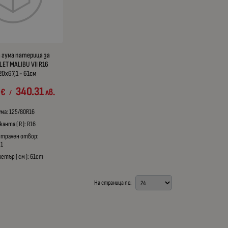
 гума патерица за
ET MALIBU VII R16
20x67,1 - 61см
340.31
€
лв.
/
ума: 125/80R16
анта ( R ): R16
нтрален отвор:
,1
етър ( см ): 61cm
На страница по: