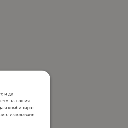
е и да
нето на нашия
 да я комбинират
ашето използване