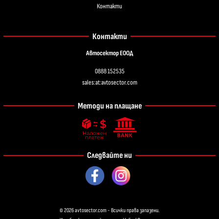
Контакти
Контакти
Автосектор ЕООД
0888 152535
sales:at:avtosector.com
Методи на плащане
Следвайте ни
© 2026
avtosector.com
- Всички права запазени.