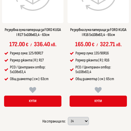
Резервна гума патерица за FORD KUGA
Резервна гума патерица за FORD KUGA
I R17 5x108x63,4 - 63см
I R16 5x108x63,4 - 65см
172.00
336.40
165.00
322.71
€
лв.
€
лв.
/
/
Размер гума: 125/80R17
Размер гума: 135/90R16
Размер джанта ( R ): R17
Размер джанта ( R ): R16
PCD / Централен отвор:
PCD / Централен отвор:
5x108x63,4
5x108x63,4
Общ диаметър ( см ): 63cm
Общ диаметър ( см ): 65cm
КУПИ
КУПИ
На страница по: