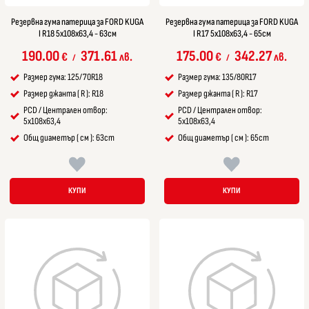
Резервна гума патерица за FORD KUGA
Резервна гума патерица за FORD KUGA
I R18 5x108x63,4 - 63см
I R17 5x108x63,4 - 65см
190.00
371.61
175.00
342.27
€
лв.
€
лв.
/
/
Размер гума: 125/70R18
Размер гума: 135/80R17
Размер джанта ( R ): R18
Размер джанта ( R ): R17
PCD / Централен отвор:
PCD / Централен отвор:
5x108x63,4
5x108x63,4
Общ диаметър ( см ): 63cm
Общ диаметър ( см ): 65cm
КУПИ
КУПИ