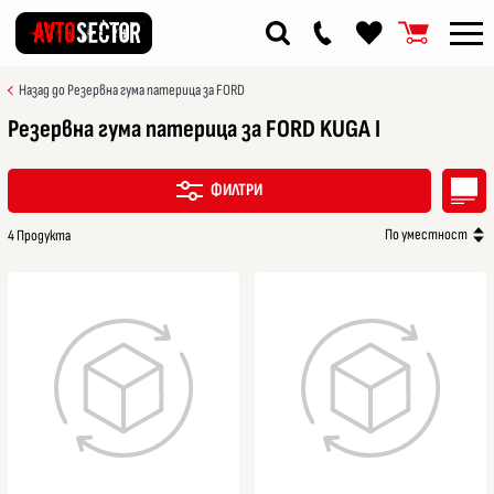
Назад до Резервна гума патерица за FORD
Резервна гума патерица за FORD KUGA I
ФИЛТРИ
По уместност
4 Продукта