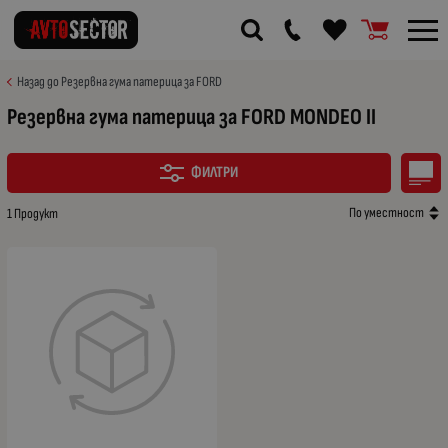
Назад до Резервна гума патерица за FORD
Резервна гума патерица за FORD MONDEO II
ФИЛТРИ
По уместност
1 Продукт