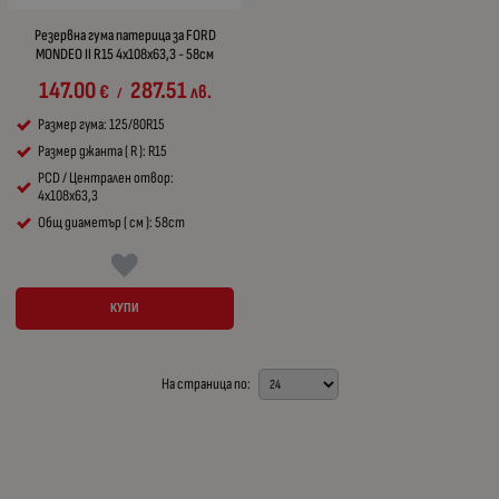
Резервна гума патерица за FORD
MONDEO II R15 4x108x63,3 - 58см
147.00
287.51
€
лв.
/
Размер гума: 125/80R15
Размер джанта ( R ): R15
PCD / Централен отвор:
4x108x63,3
Общ диаметър ( см ): 58cm
КУПИ
На страница по: