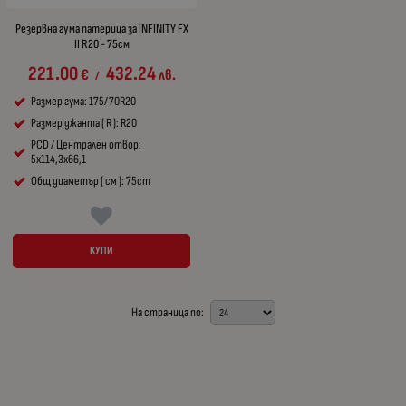
Резервна гума патерица за INFINITY FX
II R20 - 75см
221.00
432.24
€
лв.
/
Размер гума: 175/70R20
Размер джанта ( R ): R20
PCD / Централен отвор:
5x114,3x66,1
Общ диаметър ( см ): 75cm
КУПИ
На страница по: