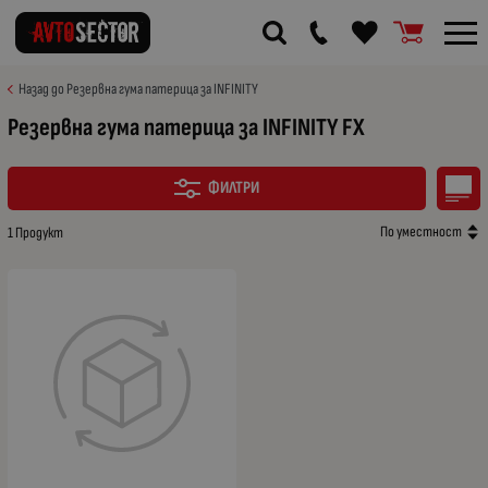
Назад до Резервна гума патерица за INFINITY
Резервна гума патерица за INFINITY FX
ФИЛТРИ
По уместност
1 Продукт