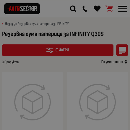
Назад до Резервна гума патерица за INFINITY
Резервна гума патерица за INFINITY Q30S
ФИЛТРИ
По уместност
3 Продукта