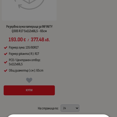
Резервна гума патерица за INFINITY
Q30S R17 5x112x66,5 - 65см
193.00
377.48
€
лв.
/
Размер гума: 135/80R17
Размер джанта ( R ): R17
PCD / Централен отвор:
5x112x66,5
Общ диаметър ( см ): 65cm
КУПИ
На страница по: