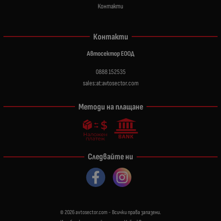
Контакти
Контакти
Автосектор ЕООД
0888 152535
sales:at:avtosector.com
Методи на плащане
Следвайте ни
© 2026
avtosector.com
- Всички права запазени.