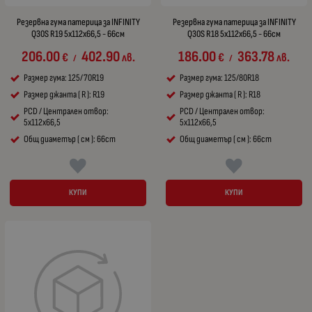
Резервна гума патерица за INFINITY
Резервна гума патерица за INFINITY
Q30S R19 5x112x66,5 - 66см
Q30S R18 5x112x66,5 - 66см
206.00
402.90
186.00
363.78
€
лв.
€
лв.
/
/
Размер гума: 125/70R19
Размер гума: 125/80R18
Размер джанта ( R ): R19
Размер джанта ( R ): R18
PCD / Централен отвор:
PCD / Централен отвор:
5x112x66,5
5x112x66,5
Общ диаметър ( см ): 66cm
Общ диаметър ( см ): 66cm
КУПИ
КУПИ