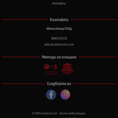
Контакти
Контакти
Автосектор ЕООД
0888 152535
sales:at:avtosector.com
Методи на плащане
Следвайте ни
© 2026
avtosector.com
- Всички права запазени.