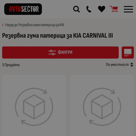
Назад до Резервна гума патерица за KIA
Резервна гума патерица за KIA CARNIVAL III
ФИЛТРИ
По уместност
3 Продукта