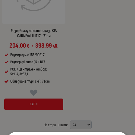
Резервна гума патерица за KIA
CARNIVAL III R17 - 71см
204.00
398.99
€
лв.
/
Размер гума: 155/90R17
Размер джанта ( R ): R17
PCD / Централен отвор:
5x114,3x67,1
Общ диаметър ( см ): 71cm
КУПИ
На страница по: