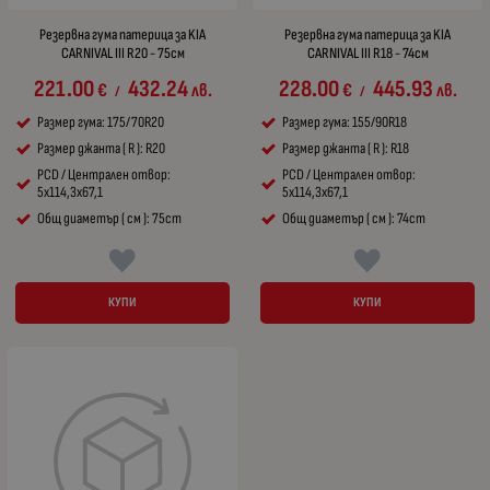
Резервна гума патерица за KIA
Резервна гума патерица за KIA
CARNIVAL III R20 - 75см
CARNIVAL III R18 - 74см
221.00
432.24
228.00
445.93
€
лв.
€
лв.
/
/
Размер гума: 175/70R20
Размер гума: 155/90R18
Размер джанта ( R ): R20
Размер джанта ( R ): R18
PCD / Централен отвор:
PCD / Централен отвор:
5x114,3x67,1
5x114,3x67,1
Общ диаметър ( см ): 75cm
Общ диаметър ( см ): 74cm
КУПИ
КУПИ