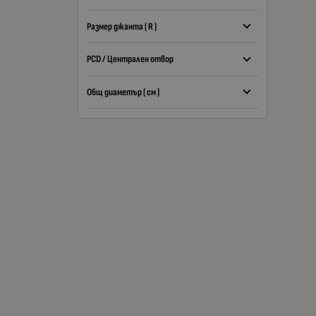
Размер джанта ( R )
PCD / Централен отвор
Общ диаметър ( см )