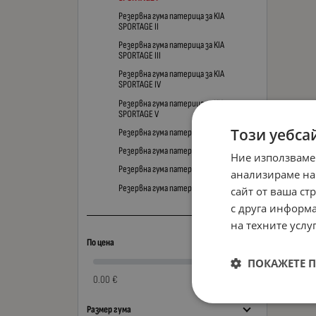
Резервна гума патерица за KIA
SPORTAGE II
Резервна гума патерица за KIA
SPORTAGE III
Резервна гума патерица за KIA
SPORTAGE IV
Резервна гума патерица за KIA
SPORTAGE V
Този уебса
Резервна гума патерица за KIA STINGER
Резервна гума патерица за KIA STONIC
Ние използваме
Резервна гума патерица за KIA VENGA
анализираме на
Резервна гума патерица за KIA X-CEED
сайт от ваша ст
с друга информа
на техните услуг
По цена
ПОКАЖЕТЕ 
0.00 €
0.00 €
Размер гума