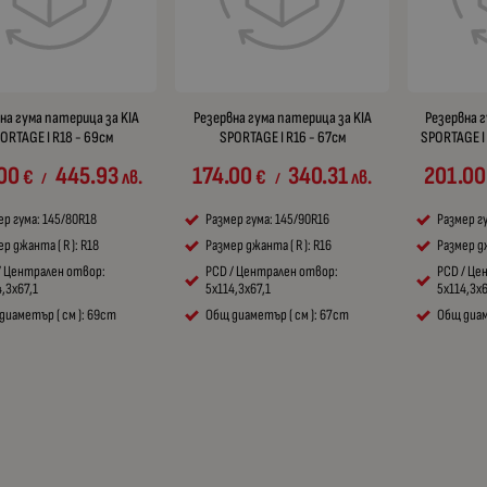
на гума патерица за KIA
Резервна гума патерица за KIA
Резервна г
ORTAGE I R18 - 69см
SPORTAGE I R16 - 67см
SPORTAGE I 
00
445.93
174.00
340.31
201.00
€
лв.
€
лв.
/
/
ер гума: 145/80R18
Размер гума: 145/90R16
Размер г
р джанта ( R ): R18
Размер джанта ( R ): R16
Размер дж
/ Централен отвор:
PCD / Централен отвор:
PCD / Це
,3x67,1
5x114,3x67,1
5x114,3x6
диаметър ( см ): 69cm
Общ диаметър ( см ): 67cm
Общ диам