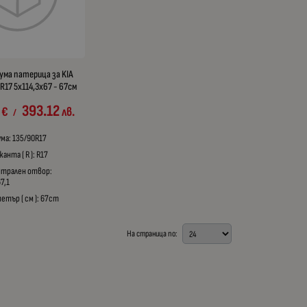
ума патерица за KIA
R17 5x114,3x67 - 67см
393.12
€
лв.
/
ума: 135/90R17
анта ( R ): R17
нтрален отвор:
7,1
етър ( см ): 67cm
На страница по: