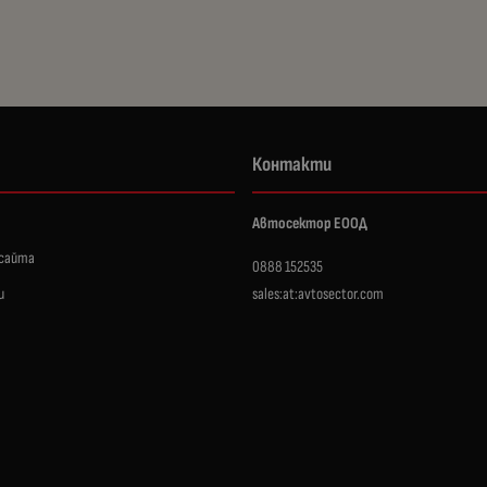
Контакти
Автосектор ЕООД
 сайта
0888 152535
и
sales:at:avtosector.com