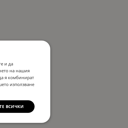
е и да
нето на нашия
 да я комбинират
ашето използване
ТЕ ВСИЧКИ