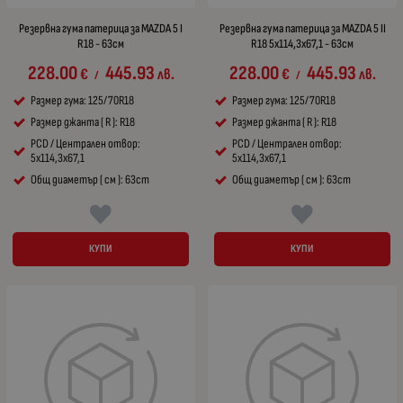
Резервна гума патерица за MAZDA 5 I
Резервна гума патерица за MAZDA 5 II
R18 - 63см
R18 5x114,3x67,1 - 63см
228.00
445.93
228.00
445.93
€
лв.
€
лв.
/
/
Размер гума: 125/70R18
Размер гума: 125/70R18
Размер джанта ( R ): R18
Размер джанта ( R ): R18
PCD / Централен отвор:
PCD / Централен отвор:
5x114,3x67,1
5x114,3x67,1
Общ диаметър ( см ): 63cm
Общ диаметър ( см ): 63cm
КУПИ
КУПИ