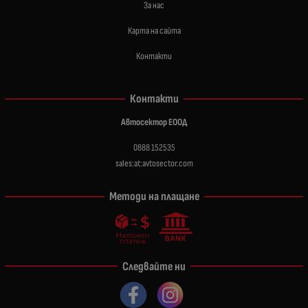
За нас
Карта на сайта
Контакти
Контакти
Автосектор ЕООД
0888 152535
sales:at:avtosector.com
Методи на плащане
Следвайте ни