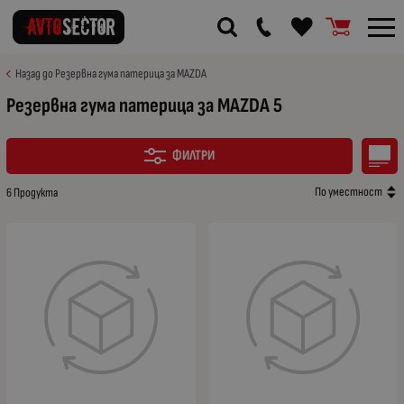
Назад до Резервна гума патерица за MAZDA
Резервна гума патерица за MAZDA 5
ФИЛТРИ
По уместност
6 Продукта