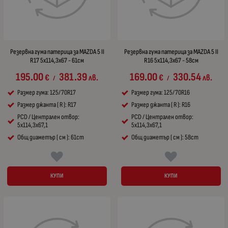
Резервна гума патерица за MAZDA 5 II
Резервна гума патерица за MAZDA 5 II
R17 5x114,3x67 - 61см
R16 5x114,3x67 - 58см
195.00
381.39
169.00
330.54
€
лв.
€
лв.
/
/
Размер гума: 125/70R17
Размер гума: 125/70R16
Размер джанта ( R ): R17
Размер джанта ( R ): R16
PCD / Централен отвор:
PCD / Централен отвор:
5x114,3x67,1
5x114,3x67,1
Общ диаметър ( см ): 61cm
Общ диаметър ( см ): 58cm
КУПИ
КУПИ