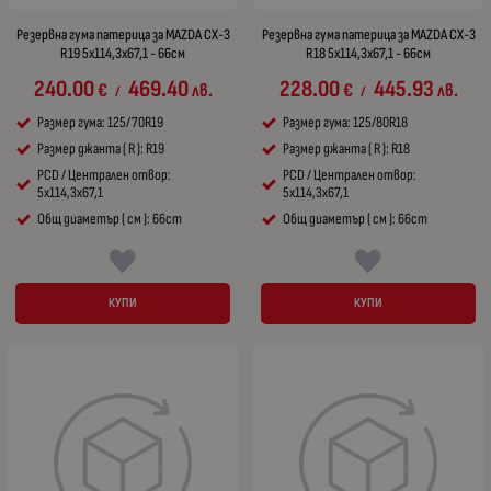
Резервна гума патерица за MAZDA CX-3
Резервна гума патерица за MAZDA CX-3
R19 5x114,3x67,1 - 66см
R18 5x114,3x67,1 - 66см
240.00
469.40
228.00
445.93
€
лв.
€
лв.
/
/
Размер гума: 125/70R19
Размер гума: 125/80R18
Размер джанта ( R ): R19
Размер джанта ( R ): R18
PCD / Централен отвор:
PCD / Централен отвор:
5x114,3x67,1
5x114,3x67,1
Общ диаметър ( см ): 66cm
Общ диаметър ( см ): 66cm
КУПИ
КУПИ