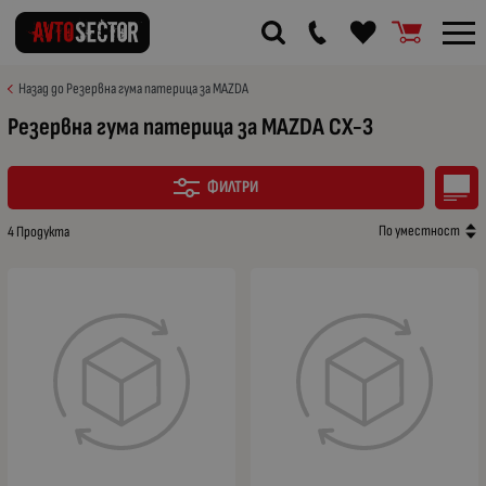
Назад до Резервна гума патерица за MAZDA
Резервна гума патерица за MAZDA CX-3
ФИЛТРИ
По уместност
4 Продукта