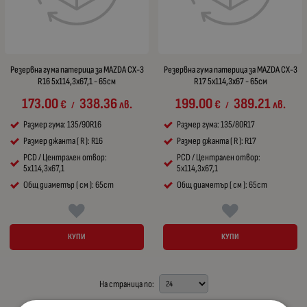
Резервна гума патерица за MAZDA CX-3
Резервна гума патерица за MAZDA CX-3
R16 5x114,3x67,1 - 65см
R17 5x114,3x67 - 65см
173.00
338.36
199.00
389.21
€
лв.
€
лв.
/
/
Размер гума: 135/90R16
Размер гума: 135/80R17
Размер джанта ( R ): R16
Размер джанта ( R ): R17
PCD / Централен отвор:
PCD / Централен отвор:
5x114,3x67,1
5x114,3x67,1
Общ диаметър ( см ): 65cm
Общ диаметър ( см ): 65cm
КУПИ
КУПИ
На страница по: