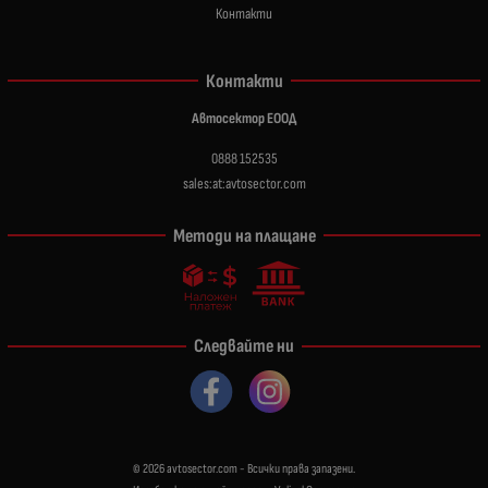
Контакти
Контакти
Автосектор ЕООД
0888 152535
sales:at:avtosector.com
Методи на плащане
Следвайте ни
© 2026
avtosector.com
- Всички права запазени.