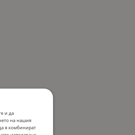
е и да
нето на нашия
 да я комбинират
ашето използване