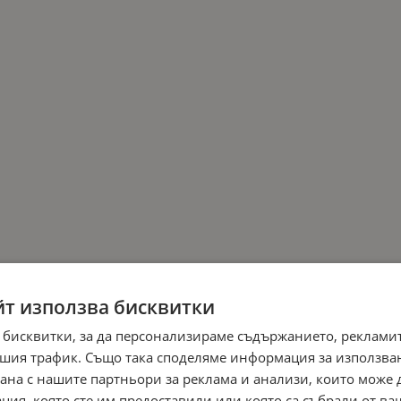
йт използва бисквитки
 бисквитки, за да персонализираме съдържанието, рекламит
шия трафик. Също така споделяме информация за използва
рана с нашите партньори за реклама и анализи, които може
ция, която сте им предоставили или която са събрали от в