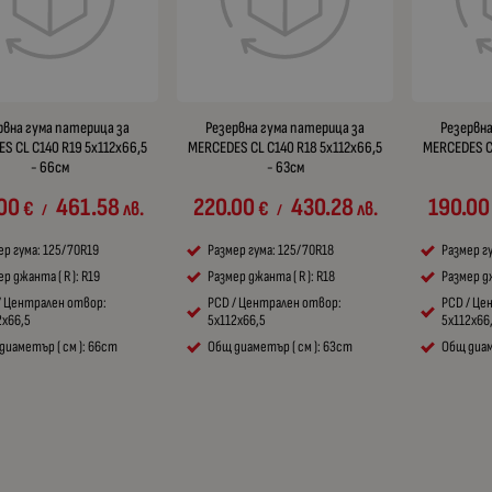
рвна гума патерица за
Резервна гума патерица за
Резервна
S CL C140 R19 5x112x66,5
MERCEDES CL C140 R18 5x112x66,5
MERCEDES CL
- 66см
- 63см
00
461.58
220.00
430.28
190.00
€
лв.
€
лв.
/
/
ер гума: 125/70R19
Размер гума: 125/70R18
Размер г
р джанта ( R ): R19
Размер джанта ( R ): R18
Размер дж
/ Централен отвор:
PCD / Централен отвор:
PCD / Це
2x66,5
5x112x66,5
5x112x66
диаметър ( см ): 66cm
Общ диаметър ( см ): 63cm
Общ диам