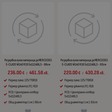
Резервна гума патерица за MERCEDES
Резервна гума патерица за MERCEDES
S-CLASS W140 R19 5x112x66,5 - 66см
S-CLASS W140 R18 5x112x66,5 - 63см
236.00
461.58
220.00
430.28
€
лв.
€
лв.
/
/
Размер гума: 125/70R19
Размер гума: 125/70R18
Размер джанта ( R ): R19
Размер джанта ( R ): R18
PCD / Централен отвор:
PCD / Централен отвор:
5x112x66,5
5x112x66,5
Общ диаметър ( см ): 66cm
Общ диаметър ( см ): 63cm