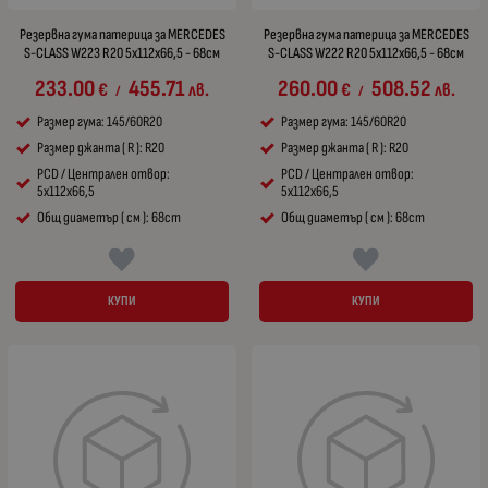
Резервна гума патерица за MERCEDES
Резервна гума патерица за MERCEDES
S-CLASS W223 R20 5x112x66,5 - 68см
S-CLASS W222 R20 5x112x66,5 - 68см
233.00
455.71
260.00
508.52
€
лв.
€
лв.
/
/
Размер гума: 145/60R20
Размер гума: 145/60R20
Размер джанта ( R ): R20
Размер джанта ( R ): R20
PCD / Централен отвор:
PCD / Централен отвор:
5x112x66,5
5x112x66,5
Общ диаметър ( см ): 68cm
Общ диаметър ( см ): 68cm
КУПИ
КУПИ