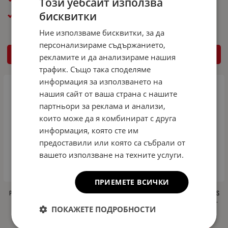
Този уебсайт използва
5x112x66,5
5x112x66,5
бисквитки
Общ диаметър ( см ): 65cm
Общ диаметър ( см ): 68cm
Ние използваме бисквитки, за да
персонализираме съдържанието,
КУПИ
КУПИ
рекламите и да анализираме нашия
трафик. Също така споделяме
информация за използването на
нашия сайт от ваша страна с нашите
партньори за реклама и анализи,
които може да я комбинират с друга
информация, която сте им
предоставили или която са събрали от
вашето използване на техните услуги.
ПРИЕМЕТЕ ВСИЧКИ
Резервна гума патерица за MERCEDES
Резервна гума патерица за MERCEDES
S-CLASS R20 5x112x66,5 - 68см
S-CLASS C217 Coupe R20 5x112x66,5 -
ПОКАЖЕТЕ ПОДРОБНОСТИ
68см
258.00
504.60
€
лв.
/
260.00
508.52
€
лв.