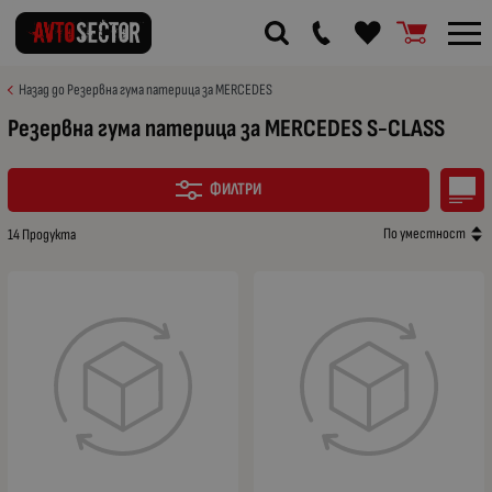
Назад до Резервна гума патерица за MERCEDES
Резервна гума патерица за MERCEDES S-CLASS
ФИЛТРИ
По уместност
14 Продукта