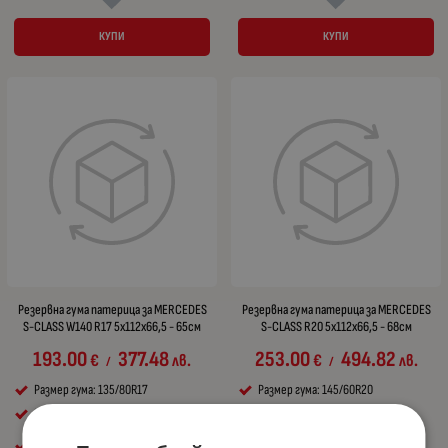
КУПИ
КУПИ
Резервна гума патерица за MERCEDES
Резервна гума патерица за MERCEDES
S-CLASS W140 R17 5x112x66,5 - 65см
S-CLASS R20 5x112x66,5 - 68см
193.00
377.48
253.00
494.82
€
лв.
€
лв.
/
/
Размер гума: 135/80R17
Размер гума: 145/60R20
Размер джанта ( R ): R17
Размер джанта ( R ): R20
PCD / Централен отвор:
PCD / Централен отвор: