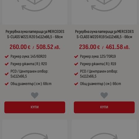
Резервна гума патерица за MERCEDES
Резервна гума патерица за MERCEDES
S-CLASS W221 R20 5x112x66,5 - 68см
S-CLASS W220 R19 5x112x66,5 - 66см
260.00
508.52
236.00
461.58
€
лв.
€
лв.
/
/
Размер гума: 145/60R20
Размер гума: 125/70R19
Размер джанта ( R ): R20
Размер джанта ( R ): R19
PCD / Централен отвор:
PCD / Централен отвор:
5x112x66,5
5x112x66,5
Общ диаметър ( см ): 68cm
Общ диаметър ( см ): 66cm
КУПИ
КУПИ