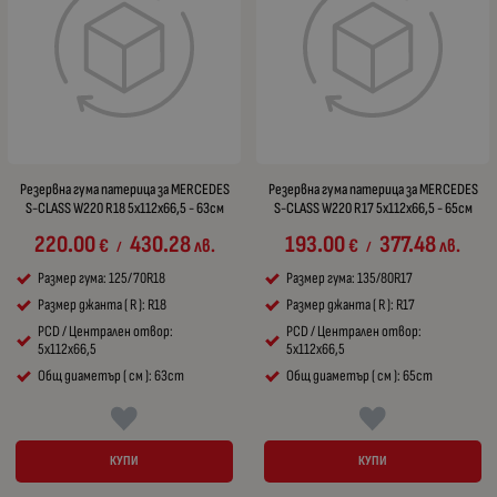
Резервна гума патерица за MERCEDES
Резервна гума патерица за MERCEDES
S-CLASS W220 R18 5x112x66,5 - 63см
S-CLASS W220 R17 5x112x66,5 - 65см
220.00
430.28
193.00
377.48
€
лв.
€
лв.
/
/
Размер гума: 125/70R18
Размер гума: 135/80R17
Размер джанта ( R ): R18
Размер джанта ( R ): R17
PCD / Централен отвор:
PCD / Централен отвор:
5x112x66,5
5x112x66,5
Общ диаметър ( см ): 63cm
Общ диаметър ( см ): 65cm
КУПИ
КУПИ