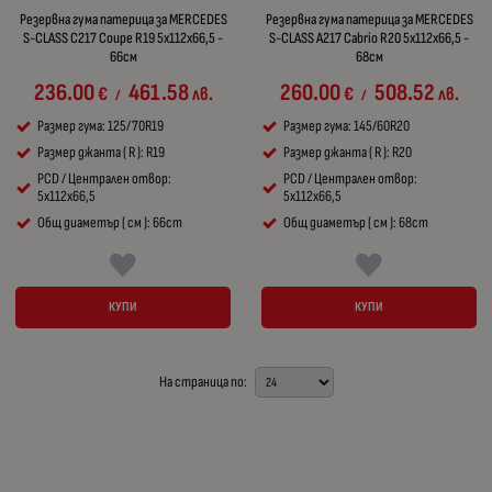
Резервна гума патерица за MERCEDES
Резервна гума патерица за MERCEDES
S-CLASS C217 Coupe R19 5x112x66,5 -
S-CLASS A217 Cabrio R20 5x112x66,5 -
66см
68см
236.00
461.58
260.00
508.52
€
лв.
€
лв.
/
/
Размер гума: 125/70R19
Размер гума: 145/60R20
Размер джанта ( R ): R19
Размер джанта ( R ): R20
PCD / Централен отвор:
PCD / Централен отвор:
5x112x66,5
5x112x66,5
Общ диаметър ( см ): 66cm
Общ диаметър ( см ): 68cm
КУПИ
КУПИ
На страница по: