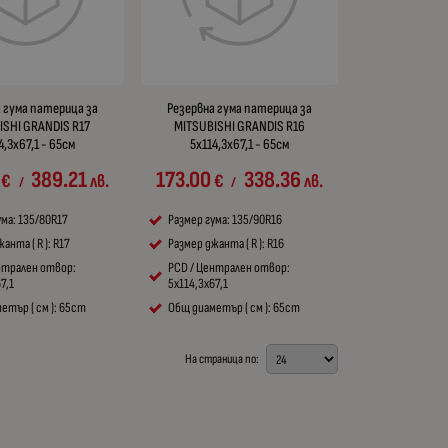
 гума патерица за
Резервна гума патерица за
ISHI GRANDIS R17
MITSUBISHI GRANDIS R16
4,3x67,1 - 65см
5x114,3x67,1 - 65см
389.21
173.00
338.36
€
лв.
€
лв.
/
/
ума: 135/80R17
Размер гума: 135/90R16
анта ( R ): R17
Размер джанта ( R ): R16
нтрален отвор:
PCD / Централен отвор:
7,1
5x114,3x67,1
етър ( см ): 65cm
Общ диаметър ( см ): 65cm
На страница по: