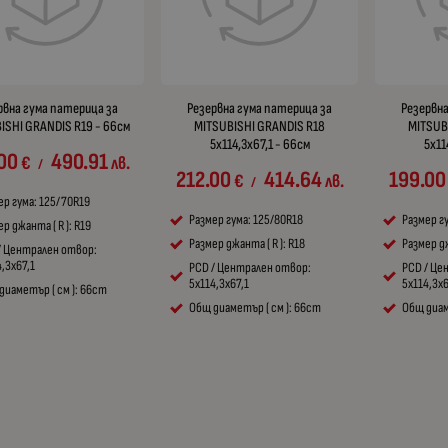
рвна гума патерица за
Резервна гума патерица за
Резервна
ISHI GRANDIS R19 - 66см
MITSUBISHI GRANDIS R18
MITSUB
5x114,3x67,1 - 66см
5x11
00
490.91
€
лв.
/
212.00
414.64
199.00
€
лв.
/
ер гума: 125/70R19
Размер гума: 125/80R18
Размер г
р джанта ( R ): R19
Размер джанта ( R ): R18
Размер дж
/ Централен отвор:
,3x67,1
PCD / Централен отвор:
PCD / Це
5x114,3x67,1
5x114,3x6
диаметър ( см ): 66cm
Общ диаметър ( см ): 66cm
Общ диам