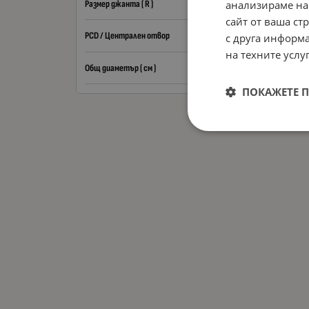
анализираме на
Размер джанта ( R )
сайт от ваша ст
PCD / Централен отвор
с друга информа
на техните услуг
Общ диаметър ( см )
ПОКАЖЕТЕ 