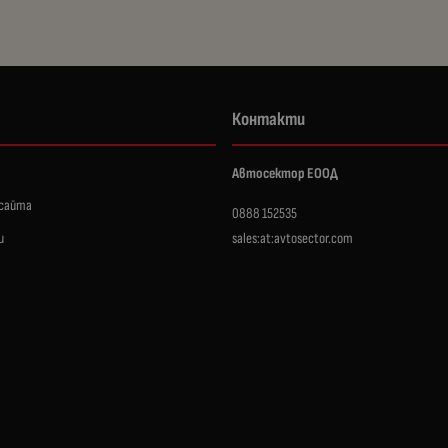
Контакти
Автосектор ЕООД
 сайта
0888 152535
и
sales:at:avtosector.com