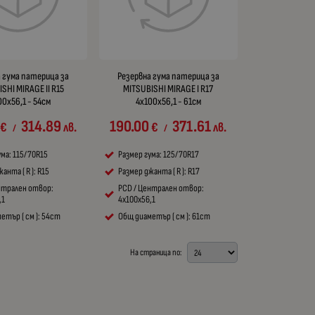
 гума патерица за
Резервна гума патерица за
SHI MIRAGE II R15
MITSUBISHI MIRAGE I R17
00x56,1 - 54см
4x100x56,1 - 61см
314.89
190.00
371.61
€
лв.
€
лв.
/
/
ума: 115/70R15
Размер гума: 125/70R17
анта ( R ): R15
Размер джанта ( R ): R17
нтрален отвор:
PCD / Централен отвор:
,1
4x100x56,1
етър ( см ): 54cm
Общ диаметър ( см ): 61cm
На страница по: