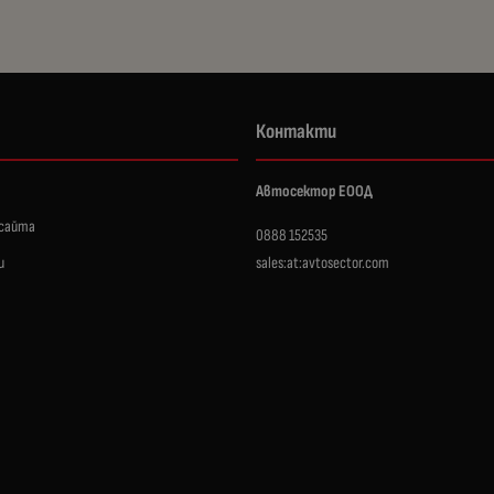
Контакти
Автосектор ЕООД
 сайта
0888 152535
и
sales:at:avtosector.com