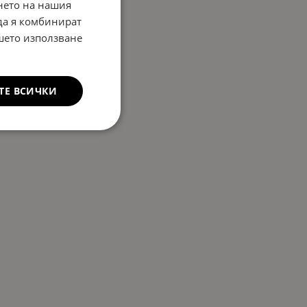
нето на нашия
 да я комбинират
ашето използване
ТЕ ВСИЧКИ