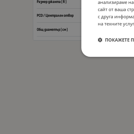
анализираме на
Размер джанта ( R )
сайт от ваша ст
PCD / Централен отвор
с друга информа
на техните услуг
Общ диаметър ( см )
ПОКАЖЕТЕ 