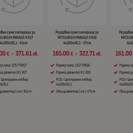
рвна гума патерица за
Резервна гума патерица за
Резервна
SUBISHI MIRAGE II R17
MITSUBISHI MIRAGE II R16
MITSUBI
4x100x56,1 - 61см
4x100x56,1 - 57см
4x1
.00
371.61
165.00
322.71
161.00
€
лв.
€
лв.
/
/
ер гума: 125/70R17
Размер гума: 115/70R16
Размер г
р джанта ( R ): R17
Размер джанта ( R ): R16
Размер дж
/ Централен отвор:
PCD / Централен отвор:
PCD / Це
0x56,1
4x100x56,1
4x100x56
диаметър ( см ): 61cm
Общ диаметър ( см ): 57cm
Общ диам