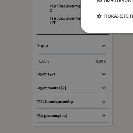
на техните услуг
Резервна гума патерица за OPEL ZAFIRA
C
ПОКАЖЕТЕ 
Резервна гума патерица за OPEL ZAFIRA
LIFE
По цена
0.00 €
0.00 €
Размер гума
Размер джанта ( R )
PCD / Централен отвор
Общ диаметър ( см )