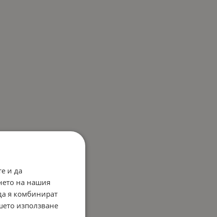
е и да
нето на нашия
 да я комбинират
ашето използване