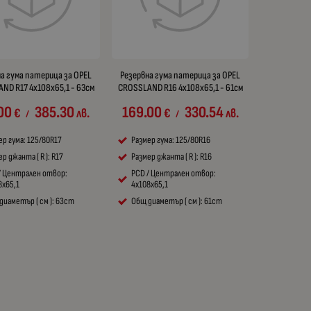
а гума патерица за OPEL
Резервна гума патерица за OPEL
ND R17 4x108x65,1 - 63см
CROSSLAND R16 4x108x65,1 - 61см
00
385.30
169.00
330.54
€
лв.
€
лв.
/
/
ер гума: 125/80R17
Размер гума: 125/80R16
р джанта ( R ): R17
Размер джанта ( R ): R16
/ Централен отвор:
PCD / Централен отвор:
8x65,1
4x108x65,1
диаметър ( см ): 63cm
Общ диаметър ( см ): 61cm