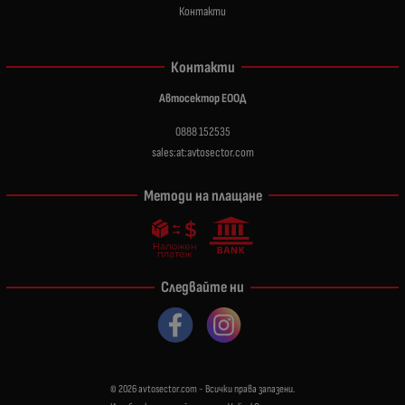
Контакти
Контакти
Автосектор ЕООД
0888 152535
sales:at:avtosector.com
Методи на плащане
Следвайте ни
© 2026
avtosector.com
- Всички права запазени.