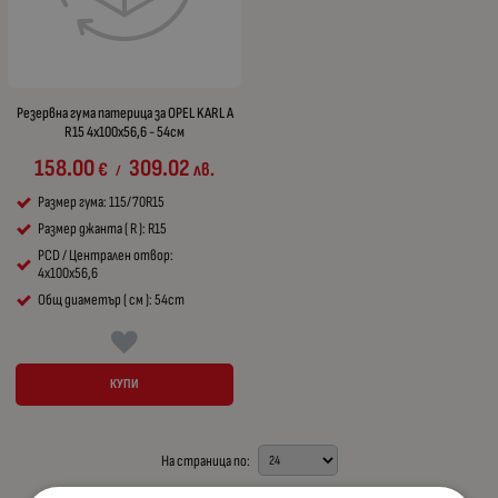
Резервна гума патерица за OPEL KARL A
R15 4x100x56,6 - 54см
158.00
309.02
€
лв.
/
Размер гума: 115/70R15
Размер джанта ( R ): R15
PCD / Централен отвор:
4x100x56,6
Общ диаметър ( см ): 54cm
КУПИ
На страница по: