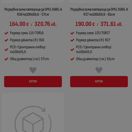
Резервна гума патерица за OPEL KARL A
Резервна гума патерица за OPEL KARL A
R16 4x100x56,6 - 57см
R17 4x100x56,6 - 61см
164.00
320.76
190.00
371.61
€
лв.
€
лв.
/
/
Размер гума: 115/70R16
Размер гума: 125/70R17
Размер джанта ( R ): R16
Размер джанта ( R ): R17
PCD / Централен отвор:
PCD / Централен отвор:
4x100x56,6
4x100x56,6
Общ диаметър ( см ): 57cm
Общ диаметър ( см ): 61cm
КУПИ
КУПИ