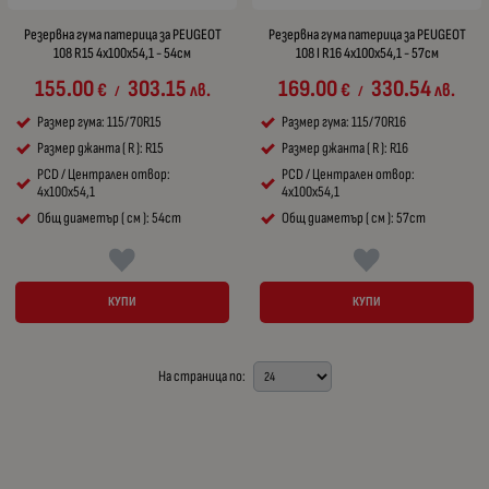
Резервна гума патерица за PEUGEOT
Резервна гума патерица за PEUGEOT
108 R15 4x100x54,1 - 54см
108 I R16 4x100x54,1 - 57см
155.00
303.15
169.00
330.54
€
лв.
€
лв.
/
/
Размер гума: 115/70R15
Размер гума: 115/70R16
Размер джанта ( R ): R15
Размер джанта ( R ): R16
PCD / Централен отвор:
PCD / Централен отвор:
4x100x54,1
4x100x54,1
Общ диаметър ( см ): 54cm
Общ диаметър ( см ): 57cm
КУПИ
КУПИ
На страница по: