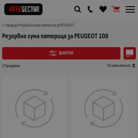
Назад до Резервна гума патерица за PEUGEOT
Резервна гума патерица за PEUGEOT 108
ФИЛТРИ
По уместност
2 Продукта