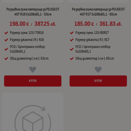
Резервна гума патерица за PEUGEOT
Резервна гума патерица за PEUGEOT
407 R18 5x108x65,1 - 63см
407 R17 5x108x65,1 - 65см
198.00
387.25
185.00
361.83
€
лв.
€
лв.
/
/
Размер гума: 125/70R18
Размер гума: 135/80R17
Размер джанта ( R ): R18
Размер джанта ( R ): R17
PCD / Централен отвор:
PCD / Централен отвор:
5x108x65,1
5x108x65,1
Общ диаметър ( см ): 63cm
Общ диаметър ( см ): 65cm
КУПИ
КУПИ