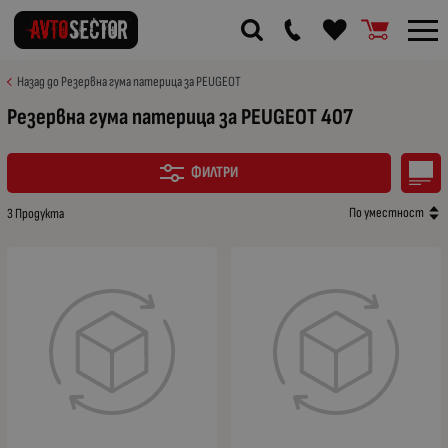
Назад до Резервна гума патерица за PEUGEOT
Резервна гума патерица за PEUGEOT 407
ФИЛТРИ
По уместност
3 Продукта