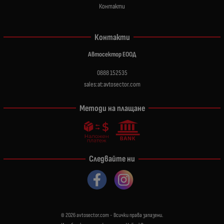
Контакти
Контакти
Автосектор ЕООД
0888 152535
sales:at:avtosector.com
Методи на плащане
Следвайте ни
© 2026
avtosector.com
- Всички права запазени.