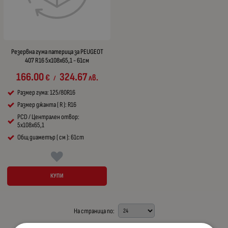
Резервна гума патерица за PEUGEOT
407 R16 5x108x65,1 - 61см
166.00
324.67
€
лв.
/
Размер гума: 125/80R16
Размер джанта ( R ): R16
PCD / Централен отвор:
5x108x65,1
Общ диаметър ( см ): 61cm
КУПИ
На страница по: