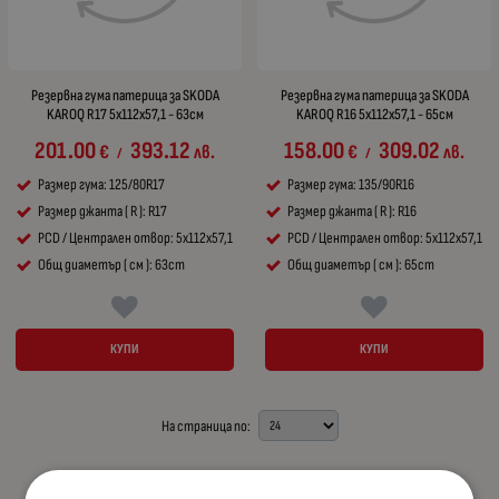
Резервна гума патерица за SKODA
Резервна гума патерица за SKODA
KAROQ R17 5x112x57,1 - 63см
KAROQ R16 5x112x57,1 - 65см
201.00
393.12
158.00
309.02
€
лв.
€
лв.
/
/
Размер гума: 125/80R17
Размер гума: 135/90R16
Размер джанта ( R ): R17
Размер джанта ( R ): R16
PCD / Централен отвор: 5x112x57,1
PCD / Централен отвор: 5x112x57,1
Общ диаметър ( см ): 63cm
Общ диаметър ( см ): 65cm
КУПИ
КУПИ
На страница по: