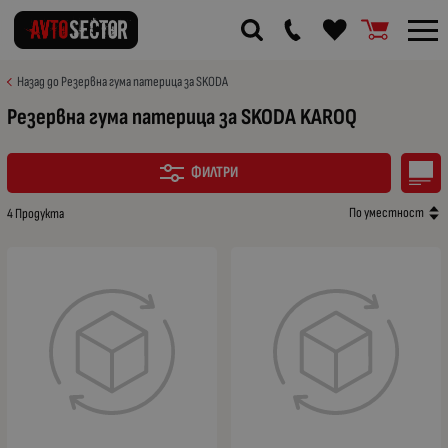
Назад до Резервна гума патерица за SKODA
Резервна гума патерица за SKODA KAROQ
ФИЛТРИ
По уместност
4 Продукта