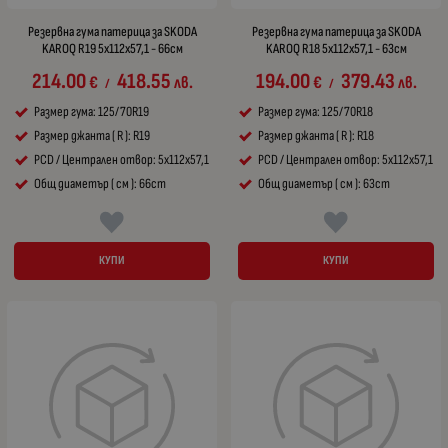
Резервна гума патерица за SKODA
Резервна гума патерица за SKODA
KAROQ R19 5x112x57,1 - 66см
KAROQ R18 5x112x57,1 - 63см
214.00
418.55
194.00
379.43
€
лв.
€
лв.
/
/
Размер гума: 125/70R19
Размер гума: 125/70R18
Размер джанта ( R ): R19
Размер джанта ( R ): R18
PCD / Централен отвор: 5x112x57,1
PCD / Централен отвор: 5x112x57,1
Общ диаметър ( см ): 66cm
Общ диаметър ( см ): 63cm
КУПИ
КУПИ