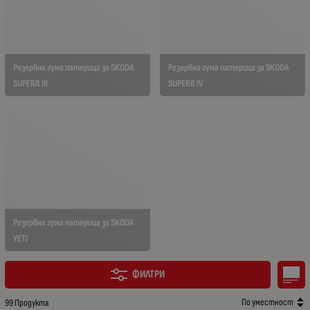
Резервна гума патерица за SKODA
Резервна гума патерица за SKODA
SUPERB III
SUPERB IV
Резервна гума патерица за SKODA
YETI
ФИЛТРИ
По уместност
99 Продукта