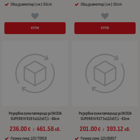
Общ диаметър ( см ): 63cm
Общ диаметър ( см ): 65cm
КУПИ
КУПИ
Резервна гума патерица за SKODA
Резервна гума патерица за SKODA
SUPERB IV R19 5x112x57,1 - 66см
SUPERB IV R17 5x112x57,1 - 63см
236.00
461.58
201.00
393.12
€
лв.
€
лв.
/
/
Размер гума: 125/70R19
Размер гума: 125/80R17