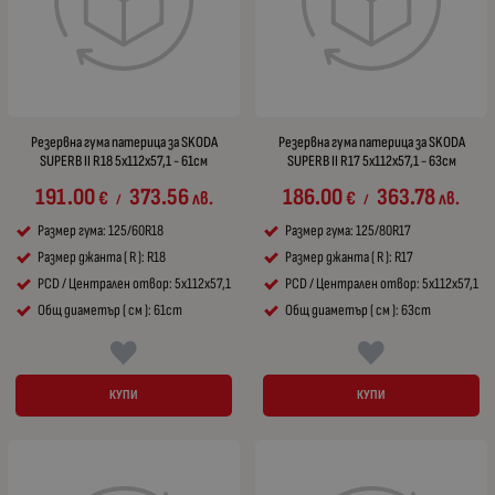
Резервна гума патерица за SKODA
Резервна гума патерица за SKODA
SUPERB II R18 5x112x57,1 - 61см
SUPERB II R17 5x112x57,1 - 63см
191.00
373.56
186.00
363.78
€
лв.
€
лв.
/
/
Размер гума: 125/60R18
Размер гума: 125/80R17
Размер джанта ( R ): R18
Размер джанта ( R ): R17
PCD / Централен отвор: 5x112x57,1
PCD / Централен отвор: 5x112x57,1
Общ диаметър ( см ): 61cm
Общ диаметър ( см ): 63cm
КУПИ
КУПИ