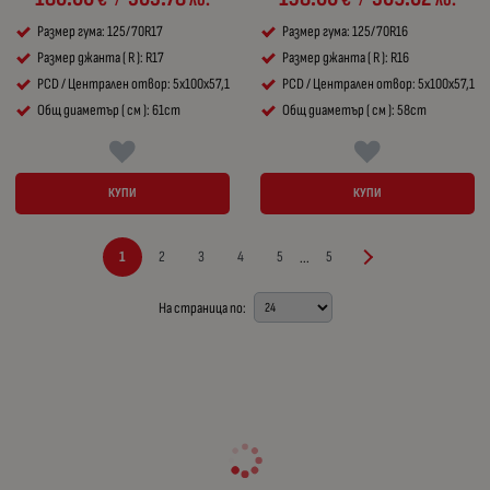
/
/
Размер гума: 125/70R17
Размер гума: 125/70R16
Размер джанта ( R ): R17
Размер джанта ( R ): R16
PCD / Централен отвор: 5x100x57,1
PCD / Централен отвор: 5x100x57,1
Общ диаметър ( см ): 61cm
Общ диаметър ( см ): 58cm
КУПИ
КУПИ
1
2
3
4
5
5
...
На страница по: