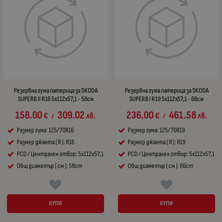
Резервна гума патерица за SKODA
Резервна гума патерица за SKODA
SUPERB II R16 5x112x57,1 - 58см
SUPERB I R19 5x112x57,1 - 66см
158.00
309.02
236.00
461.58
€
лв.
€
лв.
/
/
Размер гума: 125/70R16
Размер гума: 125/70R19
Размер джанта ( R ): R16
Размер джанта ( R ): R19
PCD / Централен отвор: 5x112x57,1
PCD / Централен отвор: 5x112x57,1
Общ диаметър ( см ): 58cm
Общ диаметър ( см ): 66cm
КУПИ
КУПИ