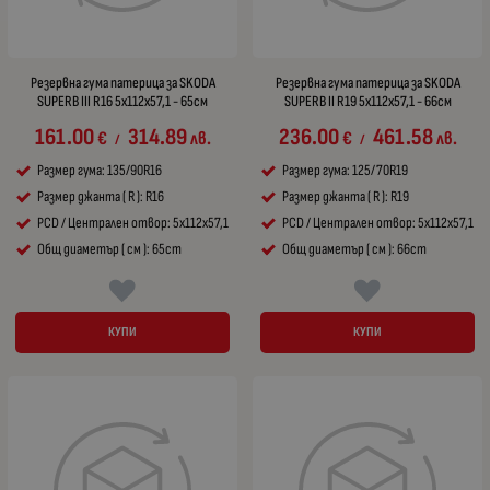
Резервна гума патерица за SKODA
Резервна гума патерица за SKODA
SUPERB III R16 5x112x57,1 - 65см
SUPERB II R19 5x112x57,1 - 66см
161.00
314.89
236.00
461.58
€
лв.
€
лв.
/
/
Размер гума: 135/90R16
Размер гума: 125/70R19
Размер джанта ( R ): R16
Размер джанта ( R ): R19
PCD / Централен отвор: 5x112x57,1
PCD / Централен отвор: 5x112x57,1
Общ диаметър ( см ): 65cm
Общ диаметър ( см ): 66cm
КУПИ
КУПИ