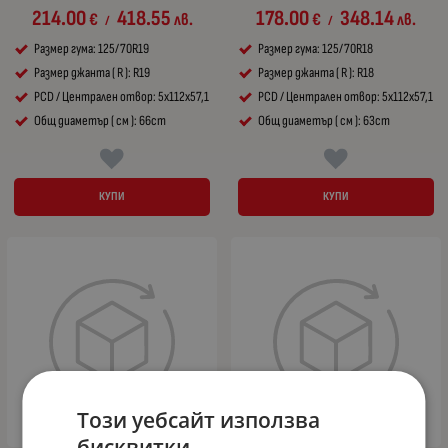
214.00
418.55
178.00
348.14
€
лв.
€
лв.
/
/
Размер гума: 125/70R19
Размер гума: 125/70R18
Размер джанта ( R ): R19
Размер джанта ( R ): R18
PCD / Централен отвор: 5x112x57,1
PCD / Централен отвор: 5x112x57,1
Общ диаметър ( см ): 66cm
Общ диаметър ( см ): 63cm
КУПИ
КУПИ
Този уебсайт използва
бисквитки