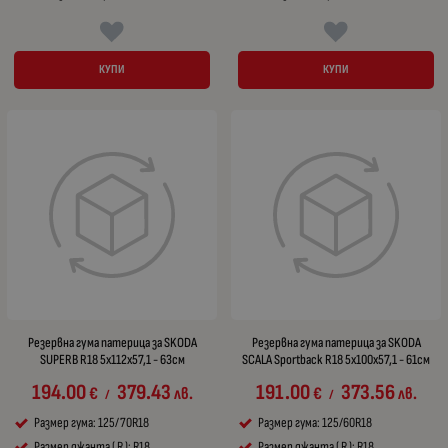
КУПИ
КУПИ
Резервна гума патерица за SKODA
Резервна гума патерица за SKODA
SUPERB R18 5x112x57,1 - 63см
SCALA Sportback R18 5x100x57,1 - 61см
194.00
379.43
191.00
373.56
€
лв.
€
лв.
/
/
Размер гума: 125/70R18
Размер гума: 125/60R18
Размер джанта ( R ): R18
Размер джанта ( R ): R18