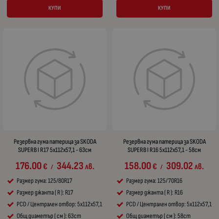
КУПИ
КУПИ
Резервна гума патерица за SKODA
Резервна гума патерица за SKODA
SUPERB I R17 5x112x57,1 - 63см
SUPERB I R16 5x112x57,1 - 58см
176.00
344.23
158.00
309.02
€
лв.
€
лв.
/
/
Размер гума: 125/80R17
Размер гума: 125/70R16
Размер джанта ( R ): R17
Размер джанта ( R ): R16
PCD / Централен отвор: 5x112x57,1
PCD / Централен отвор: 5x112x57,1
Общ диаметър ( см ): 63cm
Общ диаметър ( см ): 58cm