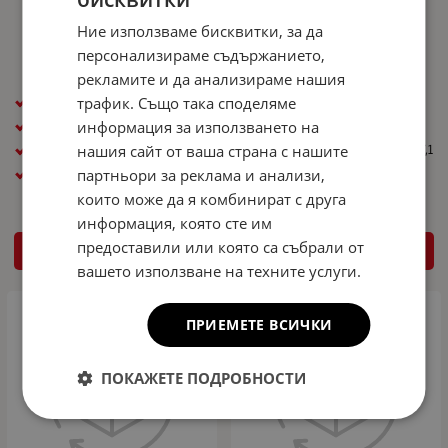
Резервна гума патерица за SKODA
Резервна гума патерица за SKODA
Ние използваме бисквитки, за да
SUPERB III R18 5x112x57,1 - 63см
SUPERB III R17 5x112x57,1 - 63см
персонализираме съдържанието,
190.00
371.61
186.00
363.78
€
лв.
€
лв.
/
/
рекламите и да анализираме нашия
Размер гума: 125/70R18
трафик. Също така споделяме
Размер гума: 125/80R17
Размер джанта ( R ): R18
информация за използването на
Размер джанта ( R ): R17
PCD / Централен отвор: 5x112x57,1
нашия сайт от ваша страна с нашите
PCD / Централен отвор: 5x112x57,1
Общ диаметър ( см ): 63cm
партньори за реклама и анализи,
Общ диаметър ( см ): 63cm
които може да я комбинират с друга
информация, която сте им
предоставили или която са събрали от
КУПИ
КУПИ
вашето използване на техните услуги.
ПРИЕМЕТЕ ВСИЧКИ
ПОКАЖЕТЕ ПОДРОБНОСТИ