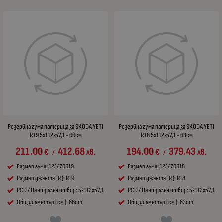
Резервна гума патерица за SKODA YETI
Резервна гума патерица за SKODA YETI
R19 5x112x57,1 - 66см
R18 5x112x57,1 - 63см
211.00
412.68
194.00
379.43
€
лв.
€
лв.
/
/
Размер гума: 125/70R19
Размер гума: 125/70R18
Размер джанта ( R ): R19
Размер джанта ( R ): R18
PCD / Централен отвор: 5x112x57,1
PCD / Централен отвор: 5x112x57,1
Общ диаметър ( см ): 66cm
Общ диаметър ( см ): 63cm