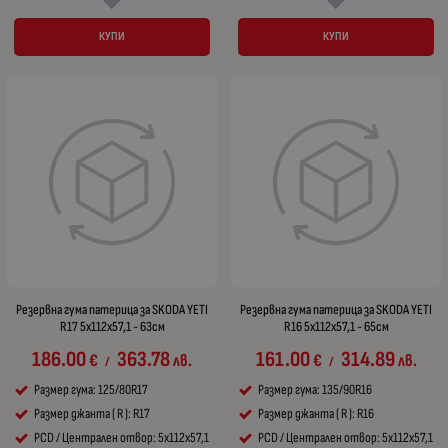
КУПИ
КУПИ
Резервна гума патерица за SKODA YETI
Резервна гума патерица за SKODA YETI
R17 5x112x57,1 - 63см
R16 5x112x57,1 - 65см
186.00
363.78
161.00
314.89
€
лв.
€
лв.
/
/
Размер гума: 125/80R17
Размер гума: 135/90R16
Размер джанта ( R ): R17
Размер джанта ( R ): R16
PCD / Централен отвор: 5x112x57,1
PCD / Централен отвор: 5x112x57,1