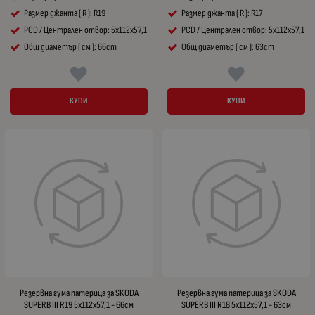
Размер джанта ( R ): R19
Размер джанта ( R ): R17
PCD / Централен отвор: 5x112x57,1
PCD / Централен отвор: 5x112x57,1
Общ диаметър ( см ): 66cm
Общ диаметър ( см ): 63cm
КУПИ
КУПИ
Резервна гума патерица за SKODA
Резервна гума патерица за SKODA
SUPERB III R19 5x112x57,1 - 66см
SUPERB III R18 5x112x57,1 - 63см