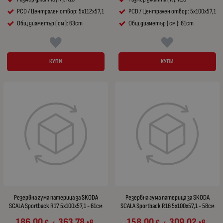
PCD / Централен отвор: 5x112x57,1
PCD / Централен отвор: 5x100x57,1
Общ диаметър ( см ): 63cm
Общ диаметър ( см ): 61cm
КУПИ
КУПИ
Резервна гума патерица за SKODA
Резервна гума патерица за SKODA
SCALA Sportback R17 5x100x57,1 - 61см
SCALA Sportback R16 5x100x57,1 - 58см
186.00
363.78
158.00
309.02
€
лв.
€
лв.