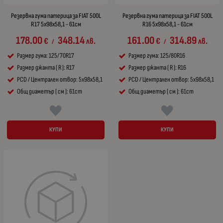
Резервна гума патерица за FIAT 500L
Резервна гума патерица за FIAT 500L
R17 5x98x58,1 - 61см
R16 5x98x58,1 - 61см
178.00
348.14
161.00
314.89
€
лв.
€
лв.
/
/
Размер гума: 125/70R17
Размер гума: 125/80R16
Размер джанта ( R ): R17
Размер джанта ( R ): R16
PCD / Централен отвор: 5x98x58,1
PCD / Централен отвор: 5x98x58,1
Общ диаметър ( см ): 61cm
Общ диаметър ( см ): 61cm
КУПИ
КУПИ