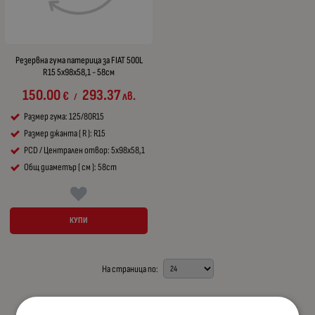
Резервна гума патерица за FIAT 500L
R15 5x98x58,1 - 58см
150.00
293.37
€
лв.
/
Размер гума: 125/80R15
Размер джанта ( R ): R15
PCD / Централен отвор: 5x98x58,1
Общ диаметър ( см ): 58cm
КУПИ
На страница по: