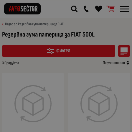
Назад до Резервна гума патерица за FIAT
Резервна гума патерица за FIAT 500L
ФИЛТРИ
По уместност
3 Продукта