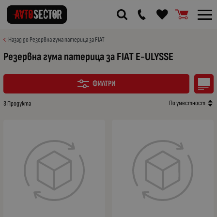
Назад до Резервна гума патерица за FIAT
Резервна гума патерица за FIAT E-ULYSSE
ФИЛТРИ
По уместност
3 Продукта