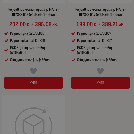
Резервна гума патерица за FIAT E-
Резервна гума патерица за FIAT E-
ULYSSE R18 5x108x65,1 - 66см
ULYSSE R17 5x108x65,1 - 65см
202.00
395.08
199.00
389.21
€
лв.
€
лв.
/
/
Размер гума: 125/80R18
Размер гума: 135/80R17
Размер джанта ( R ): R18
Размер джанта ( R ): R17
PCD / Централен отвор:
PCD / Централен отвор:
5x108x65,1
5x108x65,1
Общ диаметър ( см ): 66cm
Общ диаметър ( см ): 65cm
КУПИ
КУПИ