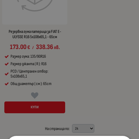
Резервна гума патерица за FIAT E-
ULYSSE R16 5x108x65,1 - 65см
173.00
338.36
€
лв.
/
Размер гума: 135/90R16
Размер джанта ( R ): R16
PCD / Централен отвор:
5x108x65,1
Общ диаметър ( см ): 65cm
КУПИ
На страница по: