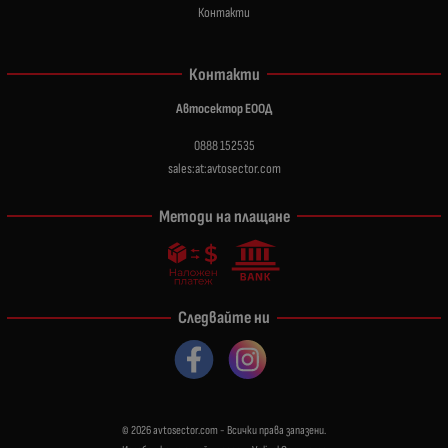
Контакти
Контакти
Автосектор ЕООД
0888 152535
sales:at:avtosector.com
Методи на плащане
Следвайте ни
© 2026
avtosector.com
- Всички права запазени.