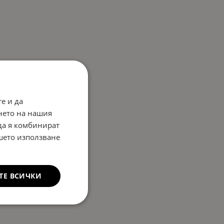
е и да
нето на нашия
 да я комбинират
ашето използване
ТЕ ВСИЧКИ