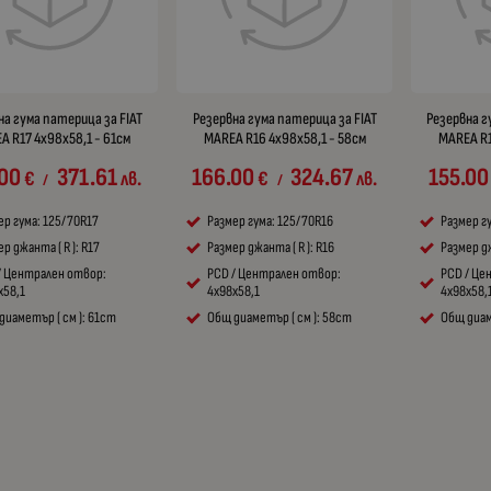
на гума патерица за FIAT
Резервна гума патерица за FIAT
Резервна г
A R17 4x98x58,1 - 61см
MAREA R16 4x98x58,1 - 58см
MAREA R1
.00
371.61
166.00
324.67
155.00
€
лв.
€
лв.
/
/
ер гума: 125/70R17
Размер гума: 125/70R16
Размер г
р джанта ( R ): R17
Размер джанта ( R ): R16
Размер дж
/ Централен отвор:
PCD / Централен отвор:
PCD / Це
x58,1
4x98x58,1
4x98x58,
диаметър ( см ): 61cm
Общ диаметър ( см ): 58cm
Общ диам