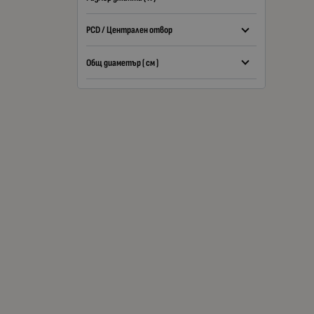
PCD / Централен отвор
Общ диаметър ( см )