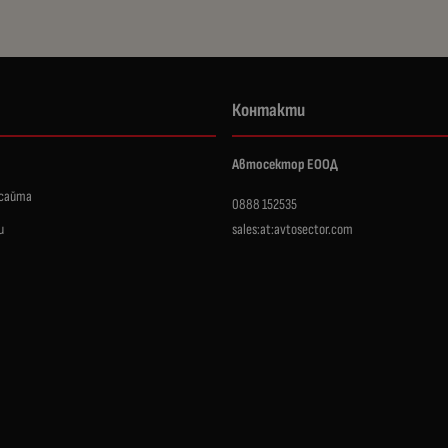
Контакти
Автосектор ЕООД
 сайта
0888 152535
и
sales:at:avtosector.com