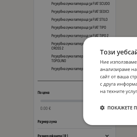
Резервна гума патерица за FIAT SCUDO
Резервна гума патерица за FIAT SEDICI
Резервна гума патерица за FIAT STILO
Резервна гума патерица за FIAT TIPO
Резервна гума патерица за FIAT TIPO 2
Резервна гума патерица за FIAT TIPO
CROSS 2
Този уебса
Резервна гума патерица за FIAT
TOPOLINO
Ние използваме
анализираме на
Резервна гума патерица за FIAT ULYSSE
сайт от ваша ст
с друга информа
на техните услуг
По цена
ПОКАЖЕТЕ 
0.00 €
0.00 €
Размер гума
Размер джанта ( R )