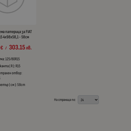
ума патерица за FIAT
5 4x98x58,1 - 58см
303.15
€
лв.
/
ума: 125/80R15
анта ( R ): R15
нтрален отвор:
1
етър ( см ): 58cm
На страница по: